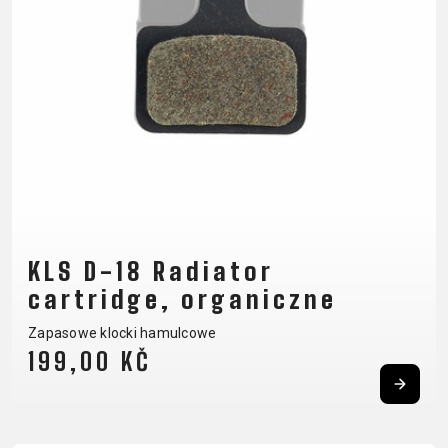
CM)
18"
(110-
130
CM)
16"
(105-
120
CM)
BALANCE
KLS D-18 Radiator
BIKE
cartridge, organiczne
Zapasowe klocki hamulcowe
E-
GÓRSKIE
SZOSOWE
TOUR
DAMSKIE
URBAN
JUNIOR
199,00 KČ
BIKE
DOWNHILL
RACING
CROSS
DAMSKIE
FITNESS
26"
GÓRSKIE
ENDURO
GRAVEL
TREKKING
XC
CITY
(135–
TOUR