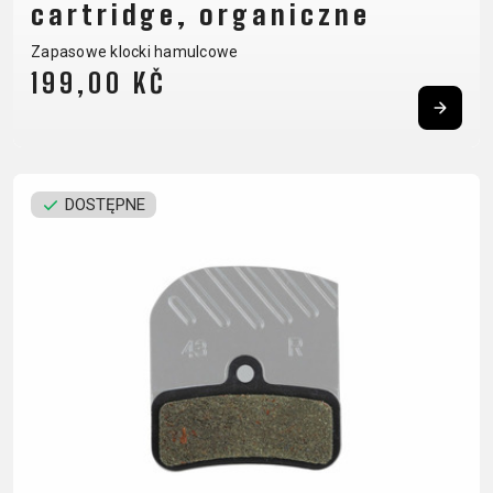
cartridge, organiczne
BALANCE
Zapasowe klocki hamulcowe
BIKE
199,00 KČ
AKCESORIA ROWEROWE
CZĘŚCI ZAMIENNE DO
ROWERÓW
BAGAŻNIKI
OCHRONA
DOSTĘPNE
CHWYTY
OPONY
BIDONY
ROWERU
KIEROWNICY
OWIJKA
BŁOTNIKI
OŚWIETLENIE
DĘTKI
PEDAŁY
DZWONKI
PODPÓRKI DO
HAKI
SIODŁA
ELEMENTY
ROWERU
PRZERZUTEK
SYSTEMY
ODBLASKOWE
POMPKI
HAMULCE -
BEZDĘTKOWE
FOTELIKI
ROGI
CZĘŚCI
SZTYCE
DZIECIĘCE
SAKWY
KIEROWNICE
PODSIODŁOWE
KOSZYKI
UCHWYTY
KOŁA
SZTYWNE
KOSZYKI NA
TELEFONICZNE
LINKI I
OSIE
BIDON
ZAMKNIĘCIA