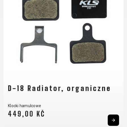
SUPPORT
KONTAKT
REGULAMIN
MEDIA I
ODSTĄPIENIE
WSPARCIE
OD UMOWY
CZĘSTO
POLITYKA
ZADAWANE
PRYWATNOŚCI
PYTANIA
REJESTRACJA
RAMY
B2B LOGIN
D-18 Radiator, organiczne
Klocki hamulcowe
449,00 KČ