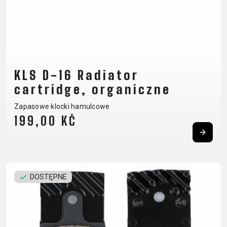
PANCERZE
TAŚMA NA
LICZNIKI
NARZĘDZIA
OBRĘCZ
LUSTERKA
OBRĘCZE
WSPORNIKI
ROWEROWE
OLEJE I
KIEROWNICY
ŚRODKI
ŁATKI
CZYSZCZĄCE
ŁAŃCUCHY
KLS D-16 Radiator
cartridge, organiczne
ODZIEŻ
Zapasowe klocki hamulcowe
199,00 KČ
BUTY
KOSZULKI
OKULARY
RĘKAWICE
ROWEROWE
KOSZULKI
PLECAKI
SKARPETKI
CZAPKI Z
KOLARSKIE
RĘKAW
SPODENKI
DASZKIEM
KURTKI
NAKOLANOWY
DOSTĘPNE
KASKI
THERMO
I
OCHRANIACZE