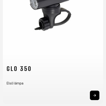
VÁZ
REGISZTRÁCIÓ
B2B LOGIN
GLO 350
Első lámpa