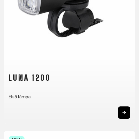
CM)
18"
(110-
130
CM)
16"
(105-
120
CM)
LUNA 1200
BALANCE
BIKE
Első lámpa
E-
MTB
ORSZÁGÚTI
TOUR
NŐI
URBAN
JUNIOR
BIKE
DOWNHILL
RACING
CROSS
NŐI
FITNESS
26"
MTB
ENDURO
GRAVEL
TREKKING
XC
CITY
(135–
TOUR