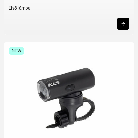
BALANCE
Első lámpa
BIKE
KERÉKPÁR KIEGÉSZÍTŐK
KERÉKPÁR ALKATRÉSZEK
NEW
COMPUTEREK
MOBILTELEFON
ABRONCSOK
NYEREGCSŐ
CSENGŐK
TARTÓK
FÉKKIEGÉSZÍTŐK
NYERGEK
CSOMAGTARTÓK
PUMPÁK
FŰZÖTT
OLAJAK ÉS
GYEREKÜLÉSEK
REFLEX
KEREKEK
TISZTÍTÓSZEREK
KERÉKPÁR
KIEGÉSZÍTŐK
HUZALOK,
PEDÁLOK
TÜKRÖK
SZTENDER
BOWDENEK
RAGASZTÓK
KERÉKPÁR
SÁRVÉDŐK
KORMÁNY
SZERSZÁM
VÉDELEM
TÁSKÁK
KORMÁNYSZALAG
TENGELYEK
KORMÁNYSZARV
VILÁGÍTÁS
KORMÁNYSZÁR
TUBELESS
KOSARAK
ZÁRAK
KÖPENYEK
RENDSZEREK
KULACSOK
LÁNCOK
TÖMLÖK