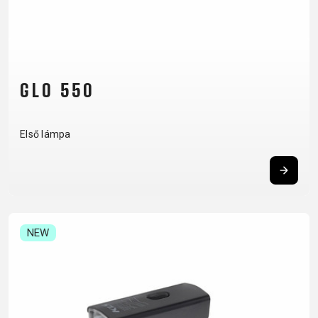
KULACSTARTÓK
MARKOLAT
TÖMLŐVÉDŐ
SZALAG
VÁLTÓTARTÓ
FÜLEK
GLO 550
RUHÁZAT
Első lámpa
CIPŐ
KESZTYŰK
PÓLÓ
SZEMÜVEGEK
DZSEKIK
MEZEK
SAPKA
TÉRDVÉDŐ
HÁTIZSÁKOK
NADRÁGOK
SISAK
ZOKNIK
NEW
SUPPORT
KAPCSOLAT
MÉDIA ÉS
TÁMOGATÁS