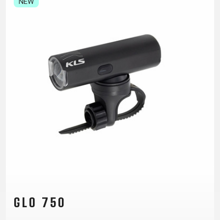
NEW
TRAIL
CROSS
155
GRAVEL
XC
TREKKING
CM)
URBAN
DIRT
CITY
24"
JUNIOR
(125-
145
CM)
20"
(115-
135
CM)
18"
(110-
130
CM)
16"
(105-
GLO 750
120
CM)