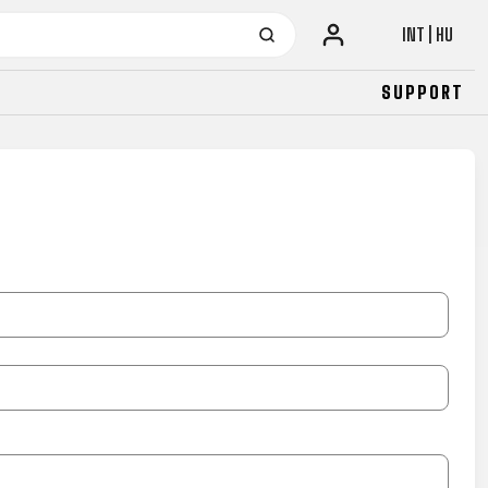
INT | HU
SUPPORT
URBAN
JUNIOR
FITNESS
26" (135–155 CM)
CITY
24" (125-145 CM)
20" (115-135 CM)
18" (110-130 CM)
16" (105-120 CM)
BALANCE BIKE
URBAN
JUNIOR