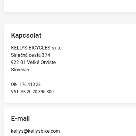
KOSARAK
KULACSOK
KULACSTARTÓK
Kapcsolat
KELLYS BICYCLES s.r.o.
RUHÁZAT
Slnečná cesta 374
922 01 Veľké Orvište
CIPŐ
Slovakia
DZSEKIK
HÁTIZSÁKOK
OIN: 176 413 22
VAT: SK 20 20 395 300
SUPPORT
E-mail
KAPCSOLAT
MÉDIA ÉS TÁMOGATÁS
kellys@kellysbike.com
VÁZ REGISZTRÁCIÓ