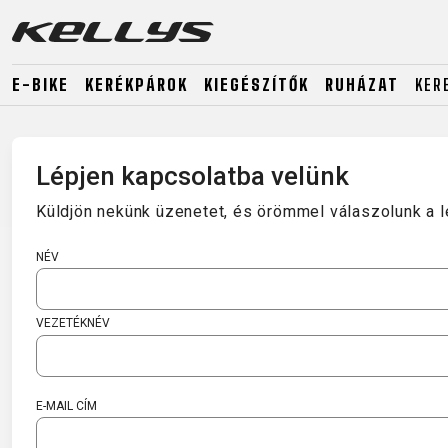
E-BIKE
KERÉKPÁROK
KIEGÉSZÍTŐK
RUHÁZAT
KER
E-BIKE
MTB
ORSZÁG
Lépjen kapcsolatba velünk
Küldjön nekünk üzenetet, és örömmel válaszolunk a 
MTB
DOWNHILL
RACING
TOUR
ENDURO
GRAVEL
NÉV
GRAVEL
TRAIL
URBAN
XC
JUNIOR
DIRT
VEZETÉKNÉV
E-MAIL CÍM
E-BIKE
MTB
ORSZÁG