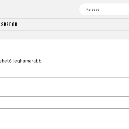
ESKEDŐK
ÚTI
TOUR
NŐI
lehető leghamarabb.
CROSS
NŐI XC
TREKKING
CROSS
TREKKING
CITY
ÚTI
TOUR
NŐI