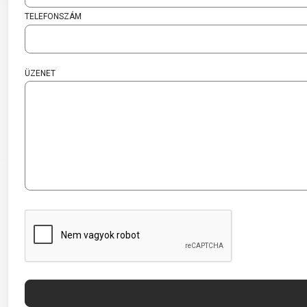
MTB
DOWNHILL
RACING
TELEFONSZÁM
TOUR
ENDURO
GRAVEL
GRAVEL
TRAIL
URBAN
XC
ÜZENET
JUNIOR
DIRT
KERÉKPÁR KIEGÉSZÍTŐK
COMPUTEREK
MO
CSENGŐK
CSOMAGTARTÓK
R
GYEREKÜLÉSEK
KERÉKPÁR TÜKRÖK
KERÉKPÁR VÉDELEM
KORMÁNYSZARV