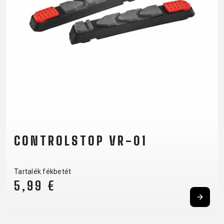
KULACSTARTÓK
MARKOLAT
TÖMLŐVÉDŐ
SZALAG
VÁLTÓTARTÓ
FÜLEK
RUHÁZAT
CIPŐ
KESZTYŰK
PÓLÓ
SZEMÜVEGEK
DZSEKIK
MEZEK
SAPKA
TÉRDVÉDŐ
HÁTIZSÁKOK
NADRÁGOK
SISAK
ZOKNIK
CONTROLSTOP VR-01
SUPPORT
Tartalék fékbetét
5,99 €
KAPCSOLAT
ÁLTALÁNOS
MÉDIA ÉS
SZERZŐDÉSI
TÁMOGATÁS
FELTÉTELEK