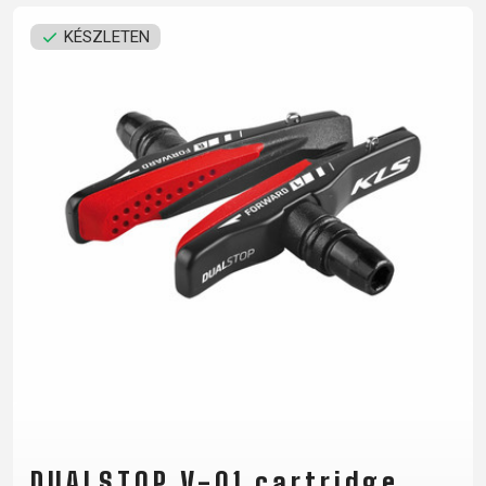
GYAKRAN
ELÁLLÁS A
KÉSZLETEN
ISMÉTELT
SZERZŐDÉSTŐL
KÉRDÉSEK
ADATVÉDELMI
VÁZ
SZABÁLYZAT
REGISZTRÁCIÓ
B2B LOGIN
DUALSTOP V-01 cartridge