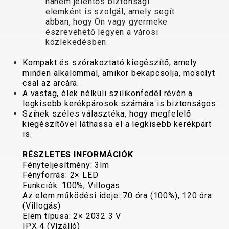
hanem jelentős biztonsági
TRAIL
CROSS
155
elemként is szolgál, amely segít
GRAVEL
XC
TREKKING
CM)
abban, hogy Ön vagy gyermeke
URBAN
DIRT
CITY
24"
észrevehető legyen a városi
JUNIOR
közlekedésben.
(125-
145
Kompakt és szórakoztató kiegészítő, amely
CM)
minden alkalommal, amikor bekapcsolja, mosolyt
20"
csal az arcára.
A vastag, élek nélküli szilikonfedél révén a
(115-
legkisebb kerékpárosok számára is biztonságos.
135
Színek széles választéka, hogy megfelelő
CM)
kiegészítővel láthassa el a legkisebb kerékpárt
is.
18"
(110-
RÉSZLETES INFORMÁCIÓK
130
Fényteljesítmény: 3lm
Fényforrás: 2× LED
CM)
Funkciók: 100%, Villogás
16"
Az elem működési ideje: 70 óra (100%), 120 óra
(105-
(Villogás)
120
Elem típusa: 2× 2032 3 V
IPX 4 (Vízálló)
CM)