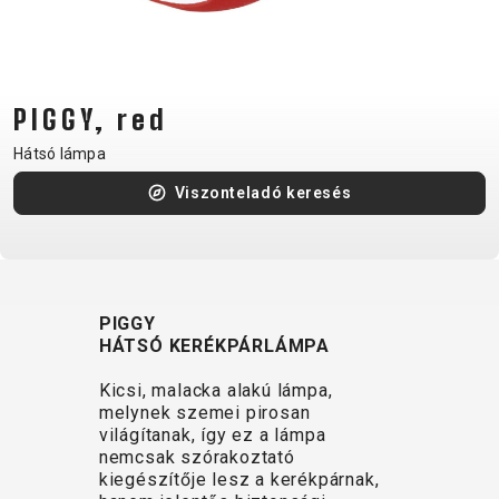
CM)
18"
(110-
130
PIGGY, red
CM)
Hátsó lámpa
16"
(105-
Viszonteladó keresés
120
CM)
BALANCE
BIKE
PIGGY
HÁTSÓ KERÉKPÁRLÁMPA
E-
MTB
ORSZÁGÚTI
TOUR
NŐI
URBAN
JUNIOR
Kicsi, malacka alakú lámpa,
BIKE
melynek szemei pirosan
világítanak, így ez a lámpa
DOWNHILL
RACING
CROSS
NŐI
FITNESS
26"
nemcsak szórakoztató
MTB
ENDURO
GRAVEL
TREKKING
XC
CITY
(135–
kiegészítője lesz a kerékpárnak,
TOUR