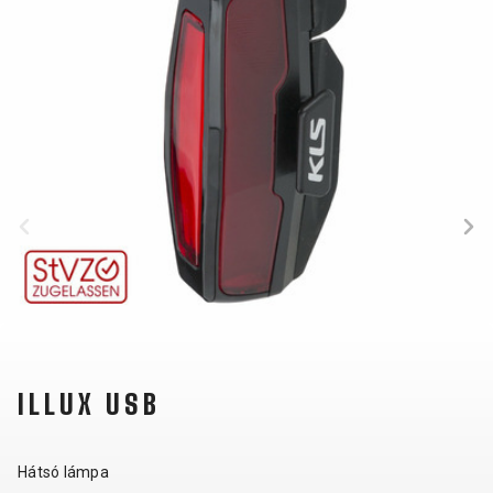
KULACSTARTÓK
MARKOLAT
TÖMLŐVÉDŐ
SZALAG
VÁLTÓTARTÓ
FÜLEK
RUHÁZAT
CIPŐ
KESZTYŰK
PÓLÓ
SZEMÜVEGEK
DZSEKIK
MEZEK
SAPKA
TÉRDVÉDŐ
HÁTIZSÁKOK
NADRÁGOK
SISAK
ZOKNIK
SUPPORT
ILLUX USB
KAPCSOLAT
MÉDIA ÉS
Hátsó lámpa
TÁMOGATÁS