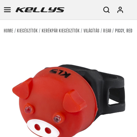
HOME
KIEGÉSZÍTŐK
KERÉKPÁR KIEGÉSZÍTŐK
VILÁGÍTÁS
REAR
PIGGY, RED
E-
MTB
ORSZÁGÚTI
TOUR
NŐI
URBAN
JUNIOR
BIKE
DOWNHILL
RACING
CROSS
NŐI
FITNESS
26"
MTB
ENDURO
GRAVEL
TREKKING
XC
CITY
(135–
TOUR
TRAIL
CROSS
155
GRAVEL
XC
TREKKING
CM)
URBAN
DIRT
CITY
24"
JUNIOR
(125-
145
CM)
20"
(115-
135