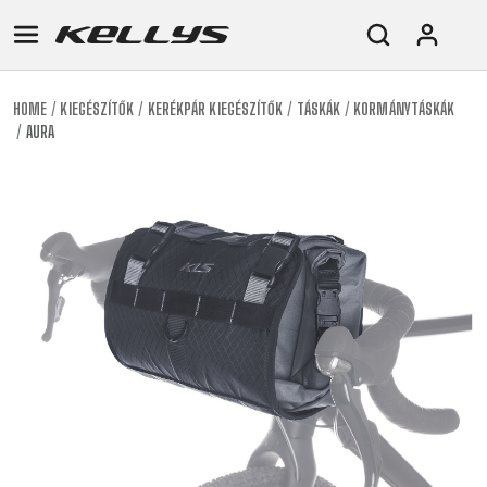
HOME
KIEGÉSZÍTŐK
KERÉKPÁR KIEGÉSZÍTŐK
TÁSKÁK
KORMÁNYTÁSKÁK
AURA
E-
MTB
ORSZÁGÚTI
TOUR
NŐI
URBAN
JUNIOR
BIKE
DOWNHILL
RACING
CROSS
NŐI
FITNESS
26"
MTB
ENDURO
GRAVEL
TREKKING
XC
CITY
(135–
TOUR
TRAIL
CROSS
155
GRAVEL
XC
TREKKING
CM)
URBAN
DIRT
CITY
24"
JUNIOR
(125-
145
CM)
20"
(115-
135