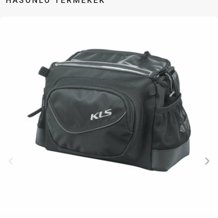
HASONLÓ TERMÉKEK
TRAIL
CROSS
155
GRAVEL
XC
TREKKING
CM)
URBAN
DIRT
CITY
24"
JUNIOR
(125-
145
CM)
20"
(115-
135
CM)
18"
(110-
130
CM)
16"
(105-
120
CM)