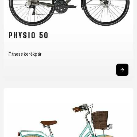
TRAIL
CROSS
155
GRAVEL
XC
TREKKING
CM)
URBAN
DIRT
CITY
24"
JUNIOR
(125-
145
PHYSIO 50
CM)
20"
Fitness kerékpár
(115-
135
CM)
18"
(110-
130
CM)
16"
(105-
120
CM)