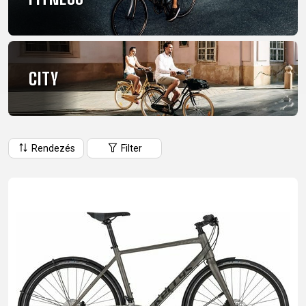
CM)
18"
(110-
130
CITY
CM)
16"
(105-
120
Rendezés
Filter
CM)
BALANCE
BIKE
E-
MTB
ORSZÁGÚTI
TOUR
NŐI
URBAN
JUNIOR
BIKE
DOWNHILL
RACING
CROSS
NŐI
FITNESS
26"
MTB
ENDURO
GRAVEL
TREKKING
XC
CITY
(135–
TOUR