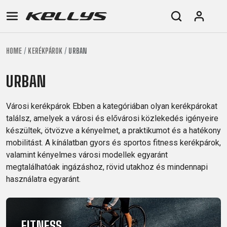
HOME
KERÉKPÁROK
URBAN
E-
MTB
ORSZÁGÚTI
TOUR
NŐI
URBAN
JUNIOR
BIKE
URBAN
DOWNHILL
RACING
CROSS
NŐI
FITNESS
26"
MTB
ENDURO
GRAVEL
TREKKING
XC
CITY
(135–
Városi kerékpárok Ebben a kategóriában olyan kerékpárokat
TOUR
TRAIL
CROSS
155
találsz, amelyek a városi és elővárosi közlekedés igényeire
GRAVEL
XC
TREKKING
CM)
készültek, ötvözve a kényelmet, a praktikumot és a hatékony
URBAN
mobilitást. A kínálatban gyors és sportos fitness kerékpárok,
DIRT
CITY
24"
JUNIOR
valamint kényelmes városi modellek egyaránt
(125-
megtalálhatóak ingázáshoz, rövid utakhoz és mindennapi
145
használatra egyaránt.
CM)
20"
(115-
135
FITNESS