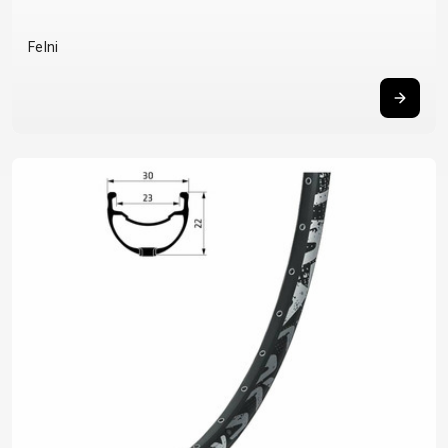
BALANCE
Felni
BIKE
KERÉKPÁR KIEGÉSZÍTŐK
KERÉKPÁR ALKATRÉSZEK
COMPUTEREK
MOBILTELEFON
ABRONCSOK
NYEREGCSŐ
CSENGŐK
TARTÓK
FÉKKIEGÉSZÍTŐK
NYERGEK
CSOMAGTARTÓK
PUMPÁK
FŰZÖTT
OLAJAK ÉS
GYEREKÜLÉSEK
REFLEX
KEREKEK
TISZTÍTÓSZEREK
KERÉKPÁR
KIEGÉSZÍTŐK
HUZALOK,
PEDÁLOK
TÜKRÖK
SZTENDER
BOWDENEK
RAGASZTÓK
KERÉKPÁR
SÁRVÉDŐK
KORMÁNY
SZERSZÁM
VÉDELEM
TÁSKÁK
KORMÁNYSZALAG
TENGELYEK
KORMÁNYSZARV
VILÁGÍTÁS
KORMÁNYSZÁR
TUBELESS
KOSARAK
ZÁRAK
KÖPENYEK
RENDSZEREK
KULACSOK
LÁNCOK
TÖMLÖK