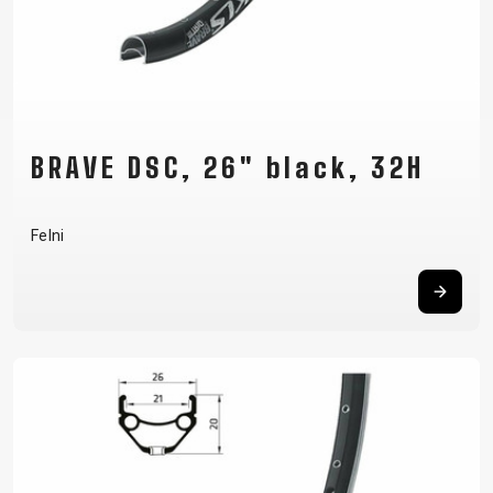
KULACSTARTÓK
MARKOLAT
TÖMLŐVÉDŐ
SZALAG
VÁLTÓTARTÓ
FÜLEK
BRAVE DSC, 26" black, 32H
RUHÁZAT
Felni
CIPŐ
KESZTYŰK
PÓLÓ
SZEMÜVEGEK
DZSEKIK
MEZEK
SAPKA
TÉRDVÉDŐ
HÁTIZSÁKOK
NADRÁGOK
SISAK
ZOKNIK
SUPPORT
KAPCSOLAT
MÉDIA ÉS
TÁMOGATÁS