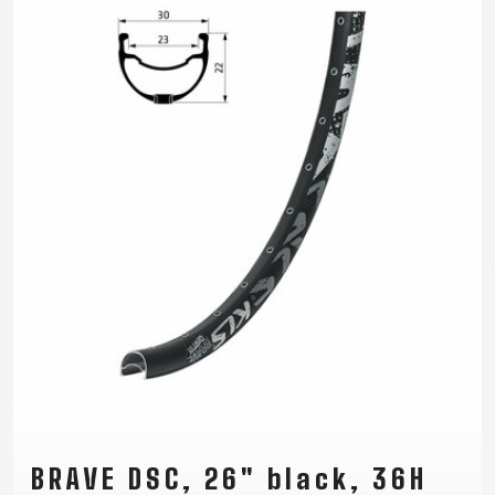
TRAIL
CROSS
155
GRAVEL
XC
TREKKING
CM)
URBAN
DIRT
CITY
24"
JUNIOR
(125-
145
CM)
20"
(115-
135
CM)
18"
(110-
130
CM)
16"
(105-
120
BRAVE DSC, 26" black, 36H
CM)