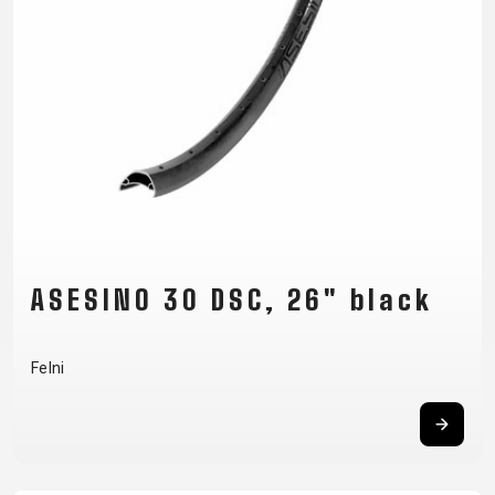
CM)
18"
(110-
130
CM)
16"
(105-
120
CM)
BALANCE
ASESINO 30 DSC, 26" black
BIKE
Felni
E-
MTB
ORSZÁGÚTI
TOUR
NŐI
URBAN
JUNIOR
BIKE
DOWNHILL
RACING
CROSS
NŐI
FITNESS
26"
MTB
ENDURO
GRAVEL
TREKKING
XC
CITY
(135–
TOUR