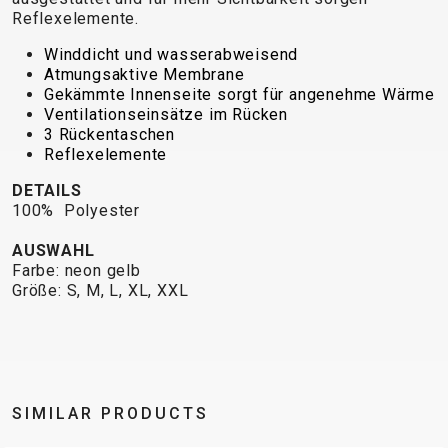
TRAIL
CROSS
155
Reflexelemente.
GRAVEL
XC
TREKKING
CM)
URBAN
Winddicht und wasserabweisend
DIRT
CITY
24"
Atmungsaktive Membrane
JUNIOR
(125-
Gekämmte Innenseite sorgt für angenehme Wärme
145
Ventilationseinsätze im Rücken
3 Rückentaschen
CM)
Reflexelemente
20"
(115-
DETAILS
100% Polyester
135
CM)
AUSWAHL
18"
Farbe: neon gelb
Größe: S, M, L, XL, XXL
(110-
130
CM)
16"
(105-
SIMILAR PRODUCTS
120
CM)