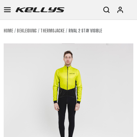
HOME
BEKLEIDUNG
THERMOJACKE
RIVAL 2 STAY VISIBLE
E-
MOUNTAIN
ROAD
TOUR
WOMEN
URBAN
JUNIOR
BIKE
DOWNHILL
RACING
CROSS
XC
FITNESS
26"
MOUNTAIN
ENDURO
GRAVEL
TREKKING
WOMEN
CITY
(135–
TOUR
TRAIL
CROSS
155
GRAVEL
XC
TREKKING
CM)
URBAN
DIRT
CITY
24"
JUNIOR
(125-
145
CM)
20"
(115-
135