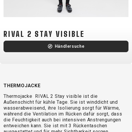
CM)
18"
(110-
130
RIVAL 2 STAY VISIBLE
CM)
16"
Händlersuche
(105-
120
CM)
BALANCE
BIKE
THERMOJACKE
Thermojacke RIVAL 2 Stay visible ist die
E-
MOUNTAIN
ROAD
TOUR
WOMEN
URBAN
JUNIOR
Außenschicht für kühle Tage. Sie ist winddicht und
wasserabweisend, ihre Isolierung sorgt für Wärme,
BIKE
während die Ventilation im Rücken dafür sorgt, dass
DOWNHILL
RACING
CROSS
XC
FITNESS
26"
die Feuchtigkeit auch bei intensiven Anstrengungen
MOUNTAIN
entweichen kann. Sie ist mit 3 Rückentaschen
ENDURO
GRAVEL
TREKKING
WOMEN
CITY
(135–
ausgestattet und für mehr Sichtbarkeit sorgen
TOUR