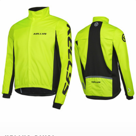
BALANCE
BIKE
FAHRRADZUBEHÖR
FAHRRADERSATZTEILE
BAR ENDS
FLASCHENHALTER
BREMSENZUBEHÖR
PEDALE
BELEUCHTUNG
GEPÄCKTRÄGER
FELGEN
REIFEN
CHILD SEATS
PUMPEN
FELGENBAND
SATTEL
FAHRRADCOMPUTER
REFLEXPRODUKTE
FLICKZEUG
SATTELSTÜTZEN
FAHRRADGLOCKEN
SCHLÖSSER
HANDLEBAR
SCHALTAUGE
FAHRRADKORBE
SCHUTZBLECHE
TAPE
SCHLAUCHLOSE
FAHRRADSCHUTZ
TASCHEN
KETTEN
/ TUBELESS
FAHRRADSPIEGEL
TELEFONHALTER
LAUFRÄDER
BEREIFUNG
FAHRRADSTANDER
LENKER
SCHLÄUCHE
FLASCHEN
LENKERGRIFFE
SEILE,
MULTIWERKZEUG
BOWDENZÜGE