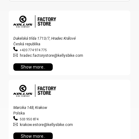
TRAIL
CROSS
155
GRAVEL
XC
TREKKING
CM)
URBAN
DIRT
CITY
24"
JUNIOR
(125-
145
Dukelská třída 1713/7, Hradec Králové
CM)
Česká republika
20"
+420 774 974 775
hradec.factorystore@kellysbike.com
(115-
135
Show more..
CM)
18"
(110-
130
CM)
Marcika 14B, Krakow
Polska
16"
503 950 874
(105-
krakow.estore@kellysbike.com
120
Show more..
CM)