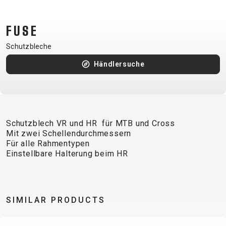
CM)
18"
FUSE
(110-
Schutzbleche
130
CM)
Händlersuche
16"
(105-
120
CM)
Schutzblech VR und HR für MTB und Cross
BALANCE
Mit zwei Schellendurchmessern
BIKE
Für alle Rahmentypen
Einstellbare Halterung beim HR
E-
MOUNTAIN
ROAD
TOUR
WOMEN
URBAN
JUNIOR
BIKE
SIMILAR PRODUCTS
DOWNHILL
RACING
CROSS
XC
FITNESS
26"
MOUNTAIN
ENDURO
GRAVEL
TREKKING
WOMEN
CITY
(135–
TOUR