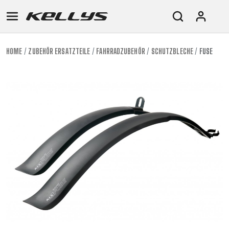
HOME
ZUBEHÖR ERSATZTEILE
FAHRRADZUBEHÖR
SCHUTZBLECHE
FUSE
E-
MOUNTAIN
ROAD
TOUR
WOMEN
URBAN
JUNIOR
BIKE
DOWNHILL
RACING
CROSS
XC
FITNESS
26"
MOUNTAIN
ENDURO
GRAVEL
TREKKING
WOMEN
CITY
(135–
TOUR
TRAIL
CROSS
155
GRAVEL
XC
TREKKING
CM)
URBAN
DIRT
CITY
24"
JUNIOR
(125-
145
CM)
20"
(115-
135