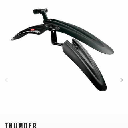
TRAIL
CROSS
155
GRAVEL
XC
TREKKING
CM)
URBAN
DIRT
CITY
24"
JUNIOR
(125-
145
CM)
20"
(115-
135
CM)
18"
(110-
130
CM)
16"
(105-
120
THUNDER
CM)