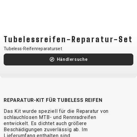
CM)
18"
(110-
130
CM)
Tubelessreifen-Reparatur-Set
16"
Tubeless-Reifenreparaturset
(105-
Händlersuche
120
CM)
BALANCE
BIKE
REPARATUR-KIT FÜR TUBELESS REIFEN
E-
MOUNTAIN
ROAD
TOUR
WOMEN
URBAN
JUNIOR
Das Kit wurde speziell für die Reparatur von
BIKE
schlauchlosen MTB- und Rennradreifen
DOWNHILL
RACING
CROSS
XC
FITNESS
26"
entwickelt. Es dichtet auch größere
MOUNTAIN
Beschädigungen zuverlässig ab. Im
ENDURO
GRAVEL
TREKKING
WOMEN
CITY
(135–
Lieferumfang enthalten sind
TOUR