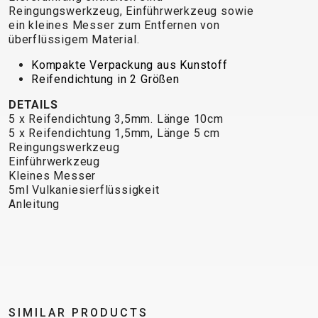
TRAIL
CROSS
155
Reingungswerkzeug, Einführwerkzeug sowie
GRAVEL
XC
TREKKING
CM)
ein kleines Messer zum Entfernen von
URBAN
überflüssigem Material.
DIRT
CITY
24"
JUNIOR
(125-
Kompakte Verpackung aus Kunstoff
145
Reifendichtung in 2 Größen
CM)
DETAILS
20"
5 x Reifendichtung 3,5mm. Länge 10cm
(115-
5 x Reifendichtung 1,5mm, Länge 5 cm
Reingungswerkzeug
135
Einführwerkzeug
CM)
Kleines Messer
18"
5ml Vulkaniesierflüssigkeit
Anleitung
(110-
130
CM)
16"
(105-
120
SIMILAR PRODUCTS
CM)