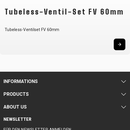
STECKACHSEN
Tubeless-Ventil-Set FV 60mm
VORBAUTEN
ÖL UND
REINIGUNGSMITTEL
Tubeless-Ventilset FV 60mm
BEKLEIDUNG
BRILLEN
HELME
RUCKSÄCKE
THERMOJACKE
CAPS
KNIELINGE AND
SOCKEN
TRÄGERHOSEN
HANDSCHUHE
PROTEKTOREN
T-SHIRT
TURNSCHUHE
INFORMATIONS
PROFITRIKOTS
PRODUCTS
SUPPORT
ABOUT US
NEWSLETTER
CONTACT
MEDIEN &
FÜR DEN NEWSLETTER ANMELDEN