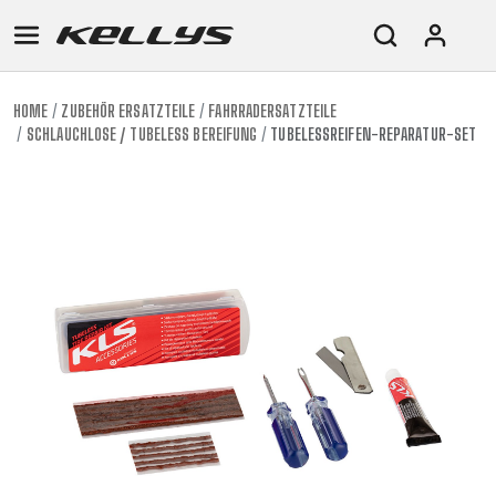
HOME
ZUBEHÖR ERSATZTEILE
FAHRRADERSATZTEILE
SCHLAUCHLOSE / TUBELESS BEREIFUNG
TUBELESSREIFEN-REPARATUR-SET
E-
MOUNTAIN
ROAD
TOUR
WOMEN
URBAN
JUNIOR
BIKE
DOWNHILL
RACING
CROSS
XC
FITNESS
26"
MOUNTAIN
ENDURO
GRAVEL
TREKKING
WOMEN
CITY
(135–
TOUR
TRAIL
CROSS
155
GRAVEL
XC
TREKKING
CM)
URBAN
DIRT
CITY
24"
JUNIOR
(125-
145
CM)
20"
(115-
135