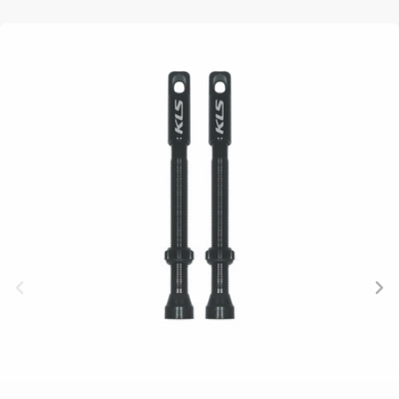
BALANCE
BIKE
FAHRRADZUBEHÖR
FAHRRADERSATZTEILE
BAR ENDS
FLASCHENHALTER
BREMSENZUBEHÖR
PEDALE
BELEUCHTUNG
GEPÄCKTRÄGER
FELGEN
REIFEN
CHILD SEATS
PUMPEN
FELGENBAND
SATTEL
FAHRRADCOMPUTER
REFLEXPRODUKTE
FLICKZEUG
SATTELSTÜTZEN
FAHRRADGLOCKEN
SCHLÖSSER
HANDLEBAR
SCHALTAUGE
FAHRRADKORBE
SCHUTZBLECHE
TAPE
SCHLAUCHLOSE
FAHRRADSCHUTZ
TASCHEN
KETTEN
/ TUBELESS
FAHRRADSPIEGEL
TELEFONHALTER
LAUFRÄDER
BEREIFUNG
FAHRRADSTANDER
LENKER
SCHLÄUCHE
FLASCHEN
LENKERGRIFFE
SEILE,
MULTIWERKZEUG
BOWDENZÜGE