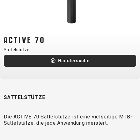
CM)
18"
(110-
130
CM)
ACTIVE 70
16"
Sattelstütze
(105-
Händlersuche
120
CM)
BALANCE
BIKE
SATTELSTÜTZE
E-
MOUNTAIN
ROAD
TOUR
WOMEN
URBAN
JUNIOR
BIKE
Die ACTIVE 70 Sattelstütze ist eine vielseitige MTB-
Sattelstütze, die jede Anwendung meistert.
DOWNHILL
RACING
CROSS
XC
FITNESS
26"
MOUNTAIN
ENDURO
GRAVEL
TREKKING
WOMEN
CITY
(135–
TOUR