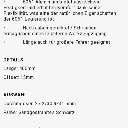
TRAIL
CROSS
155
• 6061 Aluminium bietet ausreichend
Festigkeit und erhöhten Komfort dank seiner
GRAVEL
XC
TREKKING
CM)
Flexibilität, was eine der natürlichen Eigenschaften
URBAN
DIRT
CITY
24"
der 6061 Legierung ist
JUNIOR
(125-
• Nach außen gerichtete Schrauben
145
ermöglichen einen leichteren Werkzeugzugang
CM)
• Länge auch für größere Fahrer geeignet
20"
(115-
DETAILS
135
CM)
Länge: 400mm
18"
Offset: 15mm
(110-
130
AUSWAHL
CM)
Durchmesser: 27.2/30.9/31.6mm
16"
Farbe: Sandgestrahltes Schwarz
(105-
120
CM)