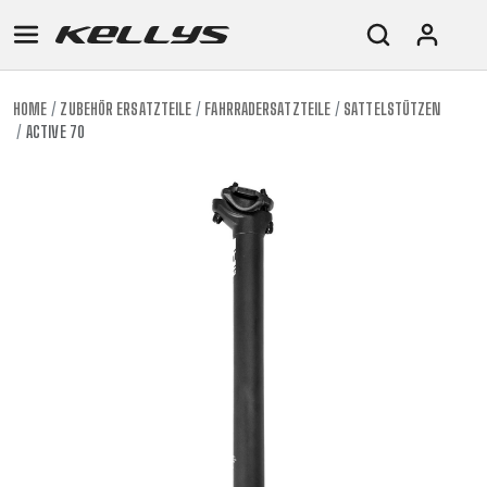
HOME
ZUBEHÖR ERSATZTEILE
FAHRRADERSATZTEILE
SATTELSTÜTZEN
ACTIVE 70
E-
MOUNTAIN
ROAD
TOUR
WOMEN
URBAN
JUNIOR
BIKE
DOWNHILL
RACING
CROSS
XC
FITNESS
26"
MOUNTAIN
ENDURO
GRAVEL
TREKKING
WOMEN
CITY
(135–
TOUR
TRAIL
CROSS
155
GRAVEL
XC
TREKKING
CM)
URBAN
DIRT
CITY
24"
JUNIOR
(125-
145
CM)
20"
(115-
135