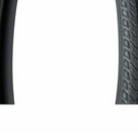
TELEFONHALTER
LENKER
LENKERGRIFFE
MULTIWERKZEUG
HELME
RUCKSÄCKE
LINGE AND PROTEKTOREN
SOCKEN
PROFITRIKOTS
T-SHIRT