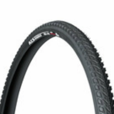
CROSS
XC WOMEN
TREKKING
CROSS
TREKKING
CITY
FAHRRADERSATZTEILE
FLASCHENHALTER
BREMSENZUBEHÖR
GEPÄCKTRÄGER
FELGEN
PUMPEN
FELGENBAND
REFLEXPRODUKTE
FLICKZEUG
SCHLÖSSER
HANDLEBAR TAPE
SCHUTZBLECHE
KETTEN
TASCHEN
LAUFRÄDER