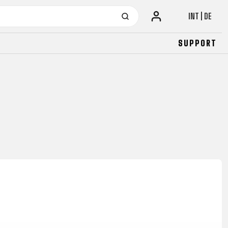
INT | DE
SUPPORT
URBAN
JUNIOR
FITNESS
26" (135–155 CM)
CITY
24" (125-145 CM)
20" (115-135 CM)
18" (110-130 CM)
16" (105-120 CM)
BALANCE BIKE
URBAN
JUNIOR