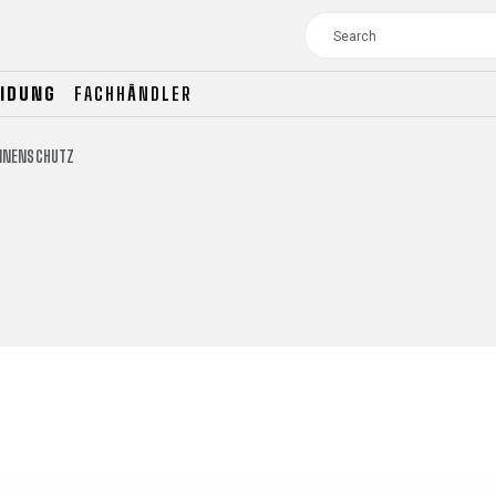
EIDUNG
FACHHÄNDLER
ANNENSCHUTZ
TOUR
WOMEN
CROSS
XC WOMEN
TREKKING
CROSS
TREKKING
CITY
TOUR
WOMEN