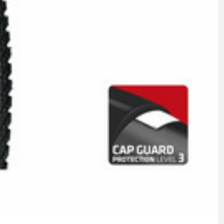
SEILE, BOWDENZÜGE
STECKACHSEN
VORBAUTEN
ÖL UND REINIGUNGSMITTEL
THERMOJACKE
TRÄGERHOSEN
TURNSCHUHE