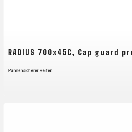
B2B LOGIN
RADIUS 700x45C, Cap guard pr
Pannensicherer Reifen