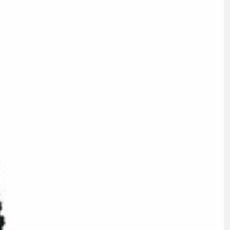
FITNESS
26" (135–155 CM)
CITY
24" (125-145 CM)
20" (115-135 CM)
18" (110-130 CM)
16" (105-120 CM)
BALANCE BIKE
PEDALE
REIFEN
SATTEL
SATTELSTÜTZEN
SCHALTAUGE
SCHLAUCHLOSE / TUBELESS BEREIFUNG
SCHLÄUCHE