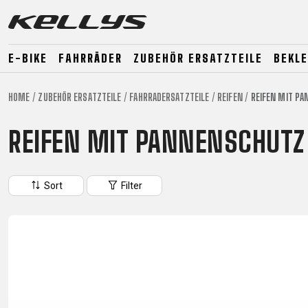
E-BIKE
FAHRRÄDER
ZUBEHÖR ERSATZTEILE
BEKL
HOME
ZUBEHÖR ERSATZTEILE
FAHRRADERSATZTEILE
REIFEN
REIFEN MIT P
E-BIKE
MOUNTAIN
ROAD
REIFEN MIT PANNENSCHUTZ
MOUNTAIN
DOWNHILL
RACING
TOUR
ENDURO
GRAVEL
GRAVEL
TRAIL
Sort
Filter
URBAN
XC
JUNIOR
DIRT
E-BIKE
MOUNTAIN
ROAD