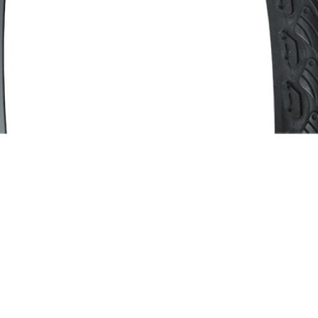
TELEFONHALTER
LENKER
LENKERGRIFFE
MULTIWERKZEUG
HELME
RUCKSÄCKE
LINGE AND PROTEKTOREN
SOCKEN
PROFITRIKOTS
T-SHIRT