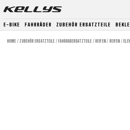
E-BIKE
FAHRRÄDER
ZUBEHÖR ERSATZTEILE
BEKL
HOME
ZUBEHÖR ERSATZTEILE
FAHRRADERSATZTEILE
REIFEN
REIFEN
ELE
E-BIKE
MOUNTAIN
ROAD
MOUNTAIN
DOWNHILL
RACING
TOUR
ENDURO
GRAVEL
GRAVEL
TRAIL
URBAN
XC
JUNIOR
DIRT
E-BIKE
MOUNTAIN
ROAD