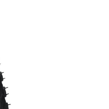
FITNESS
26" (135–155 CM)
CITY
24" (125-145 CM)
20" (115-135 CM)
18" (110-130 CM)
16" (105-120 CM)
BALANCE BIKE
PEDALE
REIFEN
SATTEL
SATTELSTÜTZEN
SCHALTAUGE
SCHLAUCHLOSE / TUBELESS BEREIFUNG
SCHLÄUCHE