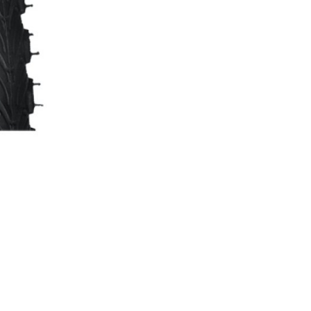
SEILE, BOWDENZÜGE
STECKACHSEN
VORBAUTEN
ÖL UND REINIGUNGSMITTEL
THERMOJACKE
TRÄGERHOSEN
TURNSCHUHE