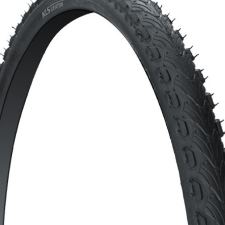
CROSS
XC WOMEN
TREKKING
CROSS
TREKKING
CITY
FAHRRADERSATZTEILE
FLASCHENHALTER
BREMSENZUBEHÖR
GEPÄCKTRÄGER
FELGEN
PUMPEN
FELGENBAND
REFLEXPRODUKTE
FLICKZEUG
SCHLÖSSER
HANDLEBAR TAPE
SCHUTZBLECHE
KETTEN
TASCHEN
LAUFRÄDER