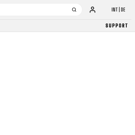
INT | DE
SUPPORT
URBAN
JUNIOR
FITNESS
26" (135–155 CM)
CITY
24" (125-145 CM)
20" (115-135 CM)
18" (110-130 CM)
16" (105-120 CM)
BALANCE BIKE
URBAN
JUNIOR