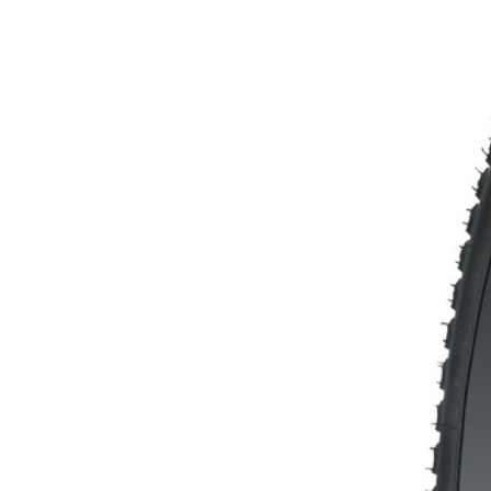
MOUNTAIN
DOWNHILL
RACING
TOUR
ENDURO
GRAVEL
GRAVEL
TRAIL
URBAN
XC
JUNIOR
DIRT
FAHRRADZUBEHÖR
BAR ENDS
BELEUCHTUNG
CHILD SEATS
FAHRRADCOMPUTER
FAHRRADGLOCKEN
FAHRRADKORBE
FAHRRADSCHUTZ