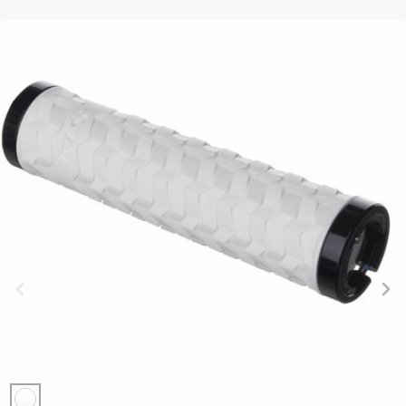
BALANCE
BIKE
FAHRRADZUBEHÖR
FAHRRADERSATZTEILE
BAR ENDS
FLASCHENHALTER
BREMSENZUBEHÖR
PEDALE
BELEUCHTUNG
GEPÄCKTRÄGER
FELGEN
REIFEN
CHILD SEATS
PUMPEN
FELGENBAND
SATTEL
FAHRRADCOMPUTER
REFLEXPRODUKTE
FLICKZEUG
SATTELSTÜTZEN
FAHRRADGLOCKEN
SCHLÖSSER
HANDLEBAR
SCHALTAUGE
FAHRRADKORBE
SCHUTZBLECHE
TAPE
SCHLAUCHLOSE
FAHRRADSCHUTZ
TASCHEN
KETTEN
/ TUBELESS
FAHRRADSPIEGEL
TELEFONHALTER
LAUFRÄDER
BEREIFUNG
FAHRRADSTANDER
LENKER
SCHLÄUCHE
FLASCHEN
LENKERGRIFFE
SEILE,
MULTIWERKZEUG
BOWDENZÜGE