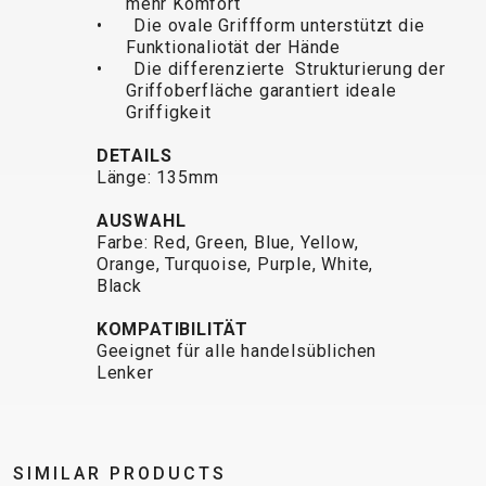
mehr Komfort
TRAIL
CROSS
155
• Die ovale Griffform unterstützt die
GRAVEL
XC
TREKKING
CM)
Funktionaliotät der Hände
URBAN
DIRT
CITY
24"
• Die differenzierte Strukturierung der
JUNIOR
(125-
Griffoberfläche garantiert ideale
Griffigkeit
145
CM)
DETAILS
20"
Länge: 135mm
(115-
AUSWAHL
135
Farbe: Red, Green, Blue, Yellow,
CM)
Orange, Turquoise, Purple, White,
Black
18"
(110-
KOMPATIBILITÄT
130
Geeignet für alle handelsüblichen
CM)
Lenker
16"
(105-
120
SIMILAR PRODUCTS
CM)