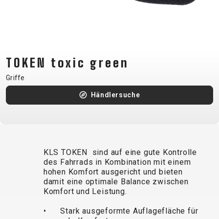
CM)
18"
(110-
130
CM)
TOKEN toxic green
16"
Griffe
(105-
Händlersuche
120
CM)
BALANCE
BIKE
KLS TOKEN sind auf eine gute Kontrolle
des Fahrrads in Kombination mit einem
E-
MOUNTAIN
ROAD
TOUR
WOMEN
URBAN
JUNIOR
hohen Komfort ausgericht und bieten
BIKE
damit eine optimale Balance zwischen
Komfort und Leistung.
DOWNHILL
RACING
CROSS
XC
FITNESS
26"
MOUNTAIN
ENDURO
GRAVEL
TREKKING
WOMEN
CITY
(135–
• Stark ausgeformte Auflagefläche für
TOUR