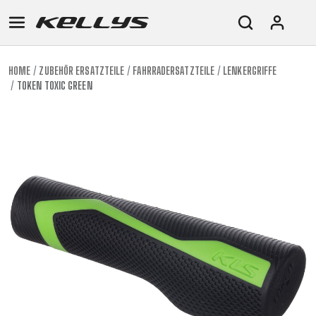
HOME
ZUBEHÖR ERSATZTEILE
FAHRRADERSATZTEILE
LENKERGRIFFE
TOKEN TOXIC GREEN
E-
MOUNTAIN
ROAD
TOUR
WOMEN
URBAN
JUNIOR
BIKE
DOWNHILL
RACING
CROSS
XC
FITNESS
26"
MOUNTAIN
ENDURO
GRAVEL
TREKKING
WOMEN
CITY
(135–
TOUR
TRAIL
CROSS
155
GRAVEL
XC
TREKKING
CM)
URBAN
DIRT
CITY
24"
JUNIOR
(125-
145
CM)
20"
(115-
135