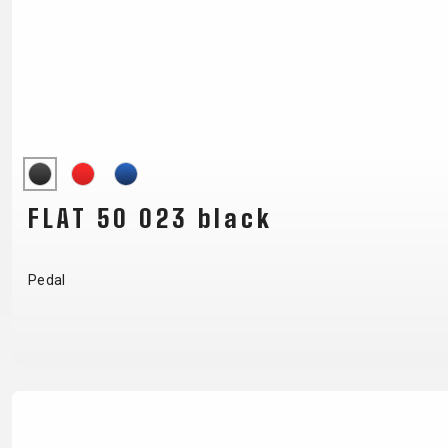
FLAT 50 023 black
Pedal