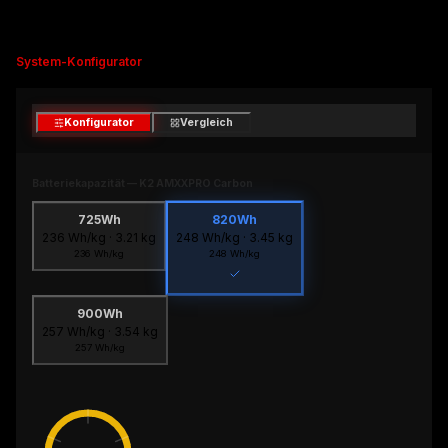
System-Konfigurator
Konfigurator
Vergleich
Batteriekapazität
—
K2 AMXXPRO Carbon
725Wh
820Wh
236
Wh/kg ·
3.21
kg
248
Wh/kg ·
3.45
kg
236
Wh/kg
248
Wh/kg
900Wh
257
Wh/kg ·
3.54
kg
257
Wh/kg