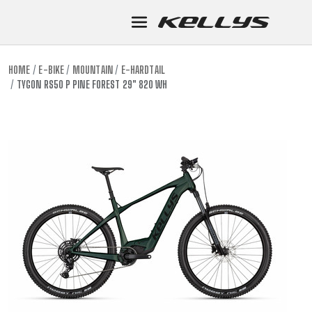
HOME
E-BIKE
MOUNTAIN
E-HARDTAIL
TYGON RS50 P PINE FOREST 29" 820 WH
E-BIKE
MOUNTA
MOUNTAIN
DOWNHIL
TOUR
ENDURO
GRAVEL
TRAIL
URBAN
XC
JUNIOR
DIRT
E-BIKE
MOUNTA
MOUNTAIN
DOWNHIL