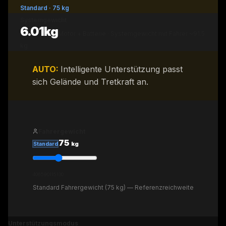
Standard
·
75
kg
Systemgewicht
6.01
kg
Motor
+
Batterie
·
Systemgewicht mit Fahrer
~
91.5
kg
AUTO
:
Intelligente Unterstützung passt
sich Gelände und Tretkraft an.
Fahrergewicht
75
kg
Standard
40
65
90
115
130
Standard Fahrergewicht (75 kg) — Referenzreichweite
Unterstützungsmodus