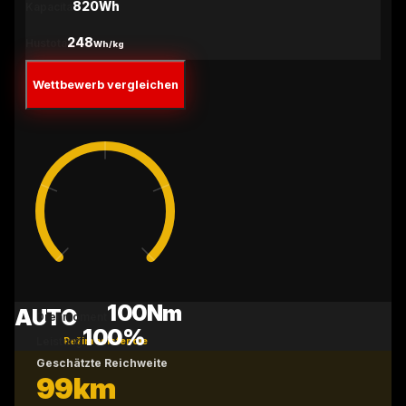
820Wh
Kapacita
248
Hustota
Wh/kg
Wettbewerb vergleichen
100
Nm
AUTO
Drehmoment
100
%
Leistung
Režim asistencie
Geschätzte Reichweite
99
km