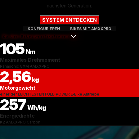
nächsten Generation.
SYSTEM ENTDECKEN
KONFIGURIEREN
BIKES MIT AMXXPRO
Zu den Bikespezifikationen
105
Nm
Maximales Drehmoment
Panasonic GXM AMXXPRO
2,56
kg
Motorgewicht
einer der LEICHTESTEN FULL-POWER E‑Bike Antriebe
257
Wh/kg
Energiedichte
K2 AMXXPRO Carbon