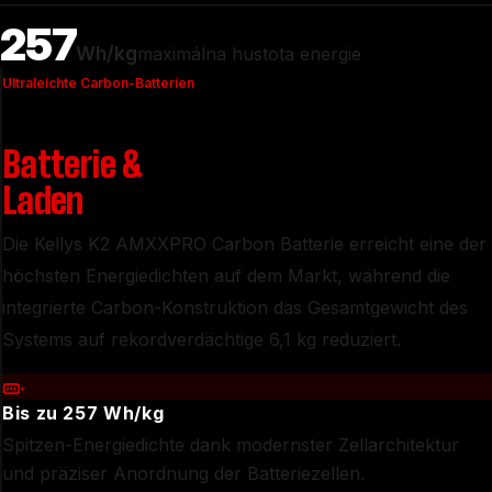
257
Wh/kg
maximálna hustota energie
Ultraleichte Carbon-Batterien
Batterie
&
Laden
Die Kellys K2 AMXXPRO Carbon Batterie erreicht eine der
höchsten Energiedichten auf dem Markt, während die
integrierte Carbon-Konstruktion das Gesamtgewicht des
Systems auf rekordverdächtige 6,1 kg reduziert.
Bis zu 257 Wh/kg
Spitzen-Energiedichte dank modernster Zellarchitektur
und präziser Anordnung der Batteriezellen.