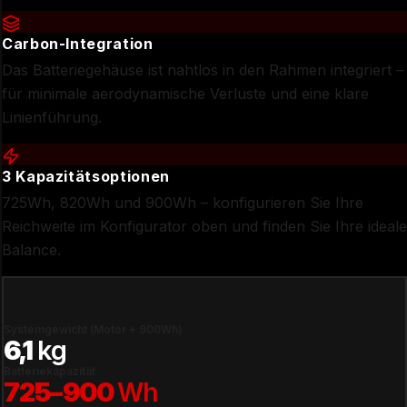
Carbon-Integration
Das Batteriegehäuse ist nahtlos in den Rahmen integriert –
für minimale aerodynamische Verluste und eine klare
Linienführung.
3 Kapazitätsoptionen
725Wh, 820Wh und 900Wh – konfigurieren Sie Ihre
Reichweite im Konfigurator oben und finden Sie Ihre ideale
Balance.
Systemgewicht (Motor + 900Wh)
6,1
kg
Batteriekapazität
725–900
Wh