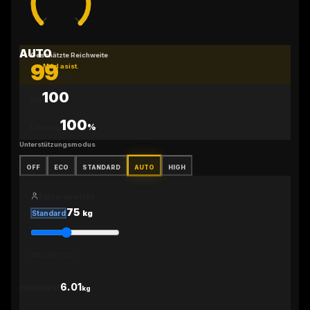
AUTO
Geschätzte Reichweite
99
Mód asist.
km
100
Nm
100
%
Leistung
Unterstützungsmodus
OFF
ECO
STANDARD
AUTO
HIGH
Fahrergewicht
75
kg
Standard
40
65
90
115
130
6.01
Hmotnosť
kg