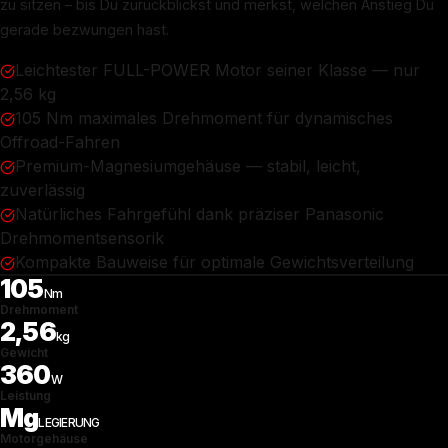
zu sitzen – bis Du zurückblickst und merkst, welchen Anstieg Du
gerade bezwungen hast.
Leichtester FULL-POWER Motor seiner Klasse — nur
2,56 kg
105 Nm maximales Drehmoment für dynamisches
Offroad-Fahren
Premium-Magnesiumgehäuse — stabil, leicht,
zuverlässig
Natürliches Fahrgefühl dank präziser Panasonic
Drehmomentsensorik
Kompakte Bauweise für optimale Gewichtsverteilung
105
Nm
Drehmoment
2,56
kg
Gewicht
360
W
Leistung
Mg
LEGIERUNG
Motorgehäuse