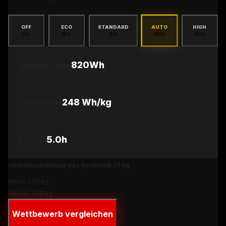
OFF
ECO
STANDARD
AUTO
HIGH
0
%
30
%
70
%
100
%
100
%
820Wh
Batteriekapazität
248
Wh/kg
Energiedichte
5.0
h
Ladezeit
Gewichtsverteilung des Systems
6.01
kg
Motor
2.56
kg
Batéria
3.45
kg
Wettbewerb vergleichen