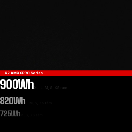
K2 AMXXPRO Series
900Wh
XL, L, M, S, XS rám
820Wh
L, M, S, XS rám
725Wh
M, S, XS rám