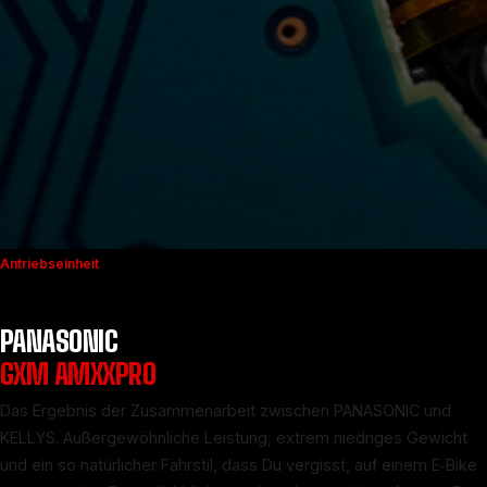
Antriebseinheit
PANASONIC
GXM AMXXPRO
Das Ergebnis der Zusammenarbeit zwischen PANASONIC und
KELLYS. Außergewöhnliche Leistung, extrem niedriges Gewicht
und ein so natürlicher Fahrstil, dass Du vergisst, auf einem E‑Bike