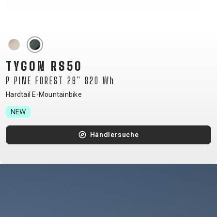
TOUR
ENDURO
GRAVEL
TRAIL
URBAN
XC
JUNIOR
DIRT
TYGON RS50
P PINE FOREST 29" 820 Wh
FAHRRADZUBEHÖR
Hardtail E-Mountainbike
NEW
BAR ENDS
BELEUCHTUNG
Händlersuche
CHILD SEATS
FAHRRADCOMPUTER
FAHRRADGLOCKEN
FAHRRADKORBE
FAHRRADSCHUTZ
FAHRRADSPIEGEL
FAHRRADSTANDER