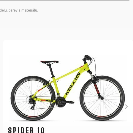
elu, barev a materiálu.
SPIDER 10