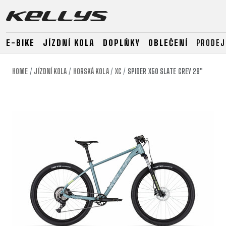
E-BIKE
JÍZDNÍ KOLA
DOPLŇKY
OBLEČENÍ
PRODEJ
HOME
JÍZDNÍ KOLA
HORSKÁ KOLA
XC
SPIDER X50 SLATE GREY 29"
E-BIKE
HORSKÁ KOLA
SILNIČNÍ
HORSKÁ
DOWNHILL
RACING
TOUR
ENDURO
GRAVEL
GRAVEL
TRAIL
URBAN
XC
JUNIOR
DIRT
E-BIKE
HORSKÁ KOLA
SILNIČNÍ