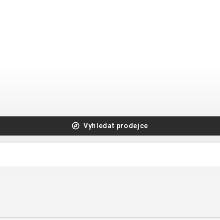
CROSS
DÁMSKÁ HORSKÁ KO
TREKKING
CROSS
TREKKING
CITY
NÁHRADNÍ DÍLY NA KOLO
Vyhledat prodejce
NÁSTAVCE - ROHY
BEZDUŠOVÉ SYSTÉMY
OCHRANA KOLA
BRZDOVÉ PŘÍSLUŠENSTV
OSVĚTLENÍ
DUŠE
PUMPY
HÁKY MĚNIČE
STOJANY
LANKA, BOVDENY
ZRCADLA NA KOLO
LEPENÍ
ZVONKY
NÁŘADÍ