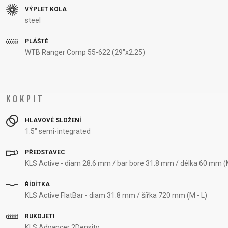
VÝPLET KOLA
steel
PLÁŠTĚ
WTB Ranger Comp 55-622 (29"x2.25)
KOKPIT
HLAVOVÉ SLOŽENÍ
1.5" semi-integrated
PŘEDSTAVEC
KLS Active - diam 28.6 mm / bar bore 31.8 mm / délka 60 mm (
ŘÍDÍTKA
KLS Active FlatBar - diam 31.8 mm / šířka 720 mm (M - L)
RUKOJETI
KLS Advancer 2Density