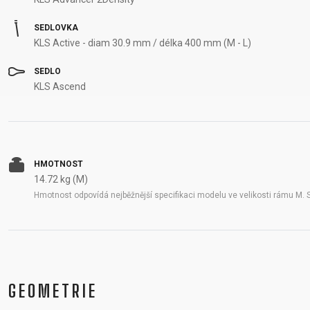
SEDLOVKA
KLS Active - diam 30.9 mm / délka 400 mm (M - L)
SEDLO
KLS Ascend
HMOTNOST
14.72 kg (M)
Hmotnost odpovídá nejběžnější specifikaci modelu ve velikosti rámu M. 
GEOMETRIE