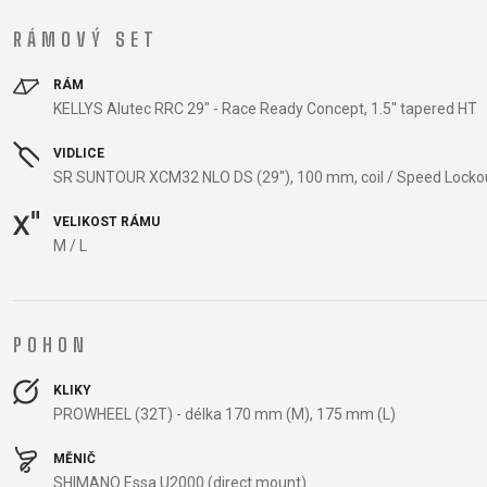
KOŠÍKY NA LÁHEV
RÁMOVÝ SET
LÁHVE
NOSIČE
RÁM
KELLYS Alutec RRC 29" - Race Ready Concept, 1.5" tapered HT
VIDLICE
OBLEČENÍ
SR SUNTOUR XCM32 NLO DS (29"), 100 mm, coil / Speed Locko
VELIKOST RÁMU
BATOHY
M / L
BRÝLE
DRESY
POHON
PODPORA
KLIKY
PROWHEEL (32T) - délka 170 mm (M), 175 mm (L)
KONTAKT
MÉDIA A PODPORA
MĚNIČ
REGISTRACE RÁMU
SHIMANO Essa U2000 (direct mount)