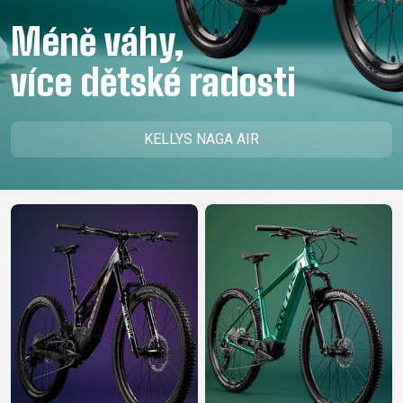
CM)
Méně váhy,
18"
(110-
více dětské radosti
130
CM)
16"
KELLYS NAGA AIR
(105-
120
CM)
ODRÁŽED
E-
HORSKÁ
SILNIČNÍ
TOUR
DÁMSKÁ
URBAN
JUNIOR
BIKE
KOLA
KOLA
RACING
CROSS
DÁMSKÁ
26"
HORSKÁ
DOWNHILL
FITNESS
GRAVEL
TREKKING
HORSKÁ
(135–
TOUR
ENDURO
CITY
KOLA
155
GRAVEL
TRAIL