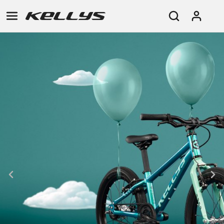
E-
HORSKÁ
SILNIČNÍ
TOUR
DÁMSKÁ
URBAN
JUNIOR
BIKE
KOLA
KOLA
RACING
CROSS
DÁMSKÁ
26"
HORSKÁ
DOWNHILL
FITNESS
GRAVEL
TREKKING
HORSKÁ
(135–
TOUR
ENDURO
CITY
KOLA
155
GRAVEL
TRAIL
CROSS
CM)
URBAN
XC
TREKKING
24"
JUNIOR
DIRT
CITY
(125-
145
CM)
20"
(115-
135