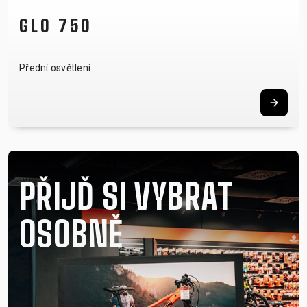
NOTUBY II
Bezdušový systém
PŘIJĎ SI VYBRAT
OSOBNĚ