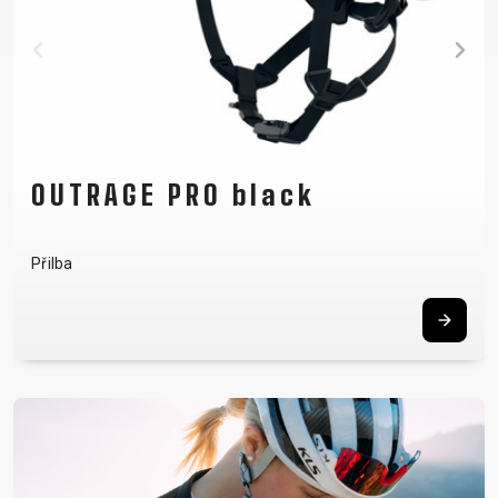
FLOW green
Pánský dres