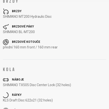
BRZDY
NOSIČE
OMOTÁVKY
PEDÁLY
BRZDY
SHIMANO MT200 Hydraulic Disc
OBLEČENÍ
BRZDOVÉ PÁKY
SHIMANO BL-MT200
BATOHY
KALHOTY
PONOŽKY
TERMOBUNDY
BRZDOVÉ KOTOUČE
BRÝLE
KŠILTOVKY
PŘILBY
TRETRY
přední 160 mm front / 160 mm rear
DRESY
NÁVLEKY A
RUKAVICE
TRIČKA
CHRÁNIČE
KOLA
PODPORA
NÁBOJE
SHIMANO TX505 Disc Center Lock (32 holes)
KONTAKT
RÁFKY
MÉDIA A
KLS Draft Disc 622x21 (32 holes)
PODPORA
REGISTRACE