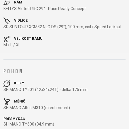
CROSS
CM)
RÁM
URBAN
XC
KELLYS Alutec RRC 29" - Race Ready Concept
TREKKING
24"
JUNIOR
DIRT
CITY
(125-
VIDLICE
145
SR SUNTOUR XCM32 NLO DS (29"), 100 mm, coil / Speed Lockout
CM)
20"
VELIKOST RÁMU
M / L / XL
(115-
135
CM)
18"
POHON
(110-
130
KLIKY
SHIMANO TY501 (42x34x24T) - délka 175 mm
CM)
16"
MĚNIČ
(105-
SHIMANO Altus M310 (direct mount)
120
PŘESMYKAČ
CM)
SHIMANO TY600 (34.9 mm)
ODRÁŽED