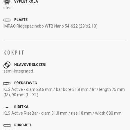
VÝPLET KOLA
RÁMU
steel
B2B LOGIN
PLÁŠTĚ
IMPAC Ridgepac nebo WTB Nano 54-622 (29"x2.10)
KOKPIT
HLAVOVÉ SLOŽENÍ
semi-integrated
PŘEDSTAVEC
KLS Active - diam 28.6 mm / bar bore 31.8 mm / 8° / length 75 mm
(M), 90 mm (L - XL)
ŘÍDÍTKA
KLS Active RiseBar - diam 31.8 mm / rise 18 mm / width 680 mm
RUKOJETI