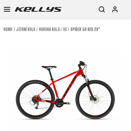
HOME
JÍZDNÍ KOLA
HORSKÁ KOLA
XC
SPIDER 50 RED 29"
E-
HORSKÁ
SILNIČNÍ
TOUR
DÁMSKÁ
URBAN
JUNIOR
BIKE
KOLA
KOLA
RACING
CROSS
DÁMSKÁ
26"
HORSKÁ
DOWNHILL
FITNESS
GRAVEL
TREKKING
HORSKÁ
(135–
TOUR
ENDURO
CITY
KOLA
155
GRAVEL
TRAIL
CROSS
CM)
URBAN
XC
TREKKING
24"
JUNIOR
DIRT
CITY
(125-
145
CM)
20"
(115-
135