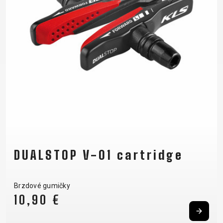
OTÁZKY
OD SMLOUVY
REGISTRACE
OCHRANA
RÁMU
OSOBNÍCH
B2B LOGIN
ÚDAJŮ
DUALSTOP V-01 cartridge
Brzdové gumičky
10,90 €