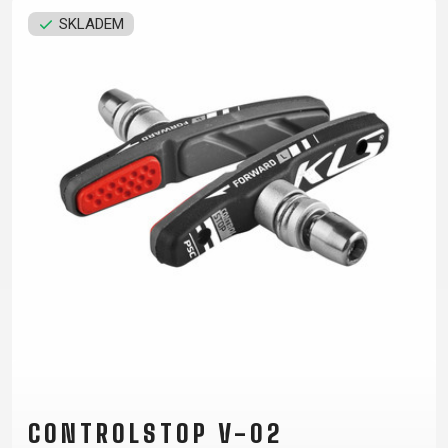
CROSS
CM)
SKLADEM
URBAN
XC
TREKKING
24"
JUNIOR
DIRT
CITY
(125-
145
CM)
20"
(115-
135
CM)
18"
(110-
130
CM)
16"
(105-
120
CM)
CONTROLSTOP V-02
ODRÁŽED