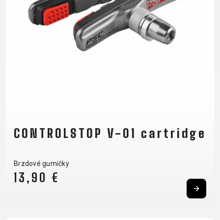
CM)
18"
(110-
130
CM)
16"
(105-
120
CM)
ODRÁŽED
CONTROLSTOP V-01 cartridge
E-
HORSKÁ
SILNIČNÍ
TOUR
DÁMSKÁ
URBAN
JUNIOR
Brzdové gumičky
BIKE
KOLA
KOLA
13,90 €
RACING
CROSS
DÁMSKÁ
26"
HORSKÁ
DOWNHILL
FITNESS
GRAVEL
TREKKING
HORSKÁ
(135–
TOUR
ENDURO
CITY
KOLA
155
GRAVEL
TRAIL