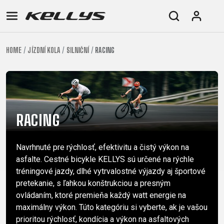
HOME
JÍZDNÍ KOLA
SILNIČNÍ
RACING
E-
HORSKÁ
SILNIČNÍ
TOUR
DÁMSKÁ
URBAN
JUNIOR
BIKE
KOLA
KOLA
RACING
CROSS
DÁMSKÁ
26"
HORSKÁ
DOWNHILL
FITNESS
GRAVEL
TREKKING
HORSKÁ
(135–
TOUR
ENDURO
CITY
KOLA
155
RACING
GRAVEL
TRAIL
CROSS
CM)
URBAN
XC
TREKKING
24"
Navrhnuté pre rýchlosť, efektivitu a čistý výkon na
JUNIOR
DIRT
CITY
(125-
asfalte. Cestné bicykle KELLYS sú určené na rýchle
145
tréningové jazdy, dlhé vytrvalostné výjazdy aj športové
CM)
pretekanie, s ľahkou konštrukciou a presným
20"
ovládaním, ktoré premieňa každý watt energie na
(115-
maximálny výkon. Túto kategóriu si vyberte, ak je vašou
prioritou rýchlosť, kondícia a výkon na asfaltových
135