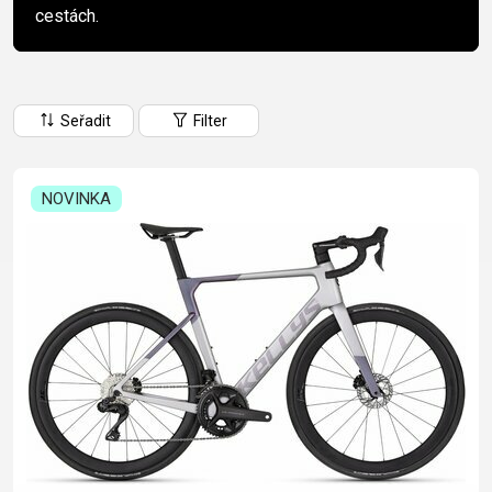
cestách.
CM)
18"
(110-
130
Seřadit
Filter
CM)
16"
(105-
NOVINKA
120
CM)
ODRÁŽED
E-
HORSKÁ
SILNIČNÍ
TOUR
DÁMSKÁ
URBAN
JUNIOR
BIKE
KOLA
KOLA
RACING
CROSS
DÁMSKÁ
26"
HORSKÁ
DOWNHILL
FITNESS
GRAVEL
TREKKING
HORSKÁ
(135–
TOUR
ENDURO
CITY
KOLA
155
GRAVEL
TRAIL