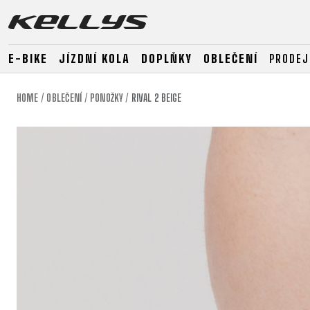
E-BIKE
JÍZDNÍ KOLA
DOPLŇKY
OBLEČENÍ
PRODEJ
HOME
OBLEČENÍ
PONOŽKY
RIVAL 2 BEIGE
E-BIKE
HORSKÁ KOLA
SILNIČNÍ
HORSKÁ
DOWNHILL
RACING
TOUR
ENDURO
GRAVEL
GRAVEL
TRAIL
URBAN
XC
JUNIOR
DIRT
E-BIKE
HORSKÁ KOLA
SILNIČNÍ