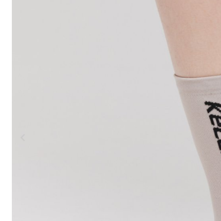
HORSKÁ
DOWNHILL
RACING
TOUR
ENDURO
GRAVEL
GRAVEL
TRAIL
URBAN
XC
JUNIOR
DIRT
DOPLŇKY NA KOLO
BEZPEČNOSTNÍ PRVKY
BLATNÍKY
BRAŠNY
CYKLOPOČÍTAČE
DRŽÁKY NA TELEFON
DĚTSKÉ SEDAČKY
KOŠÍKY