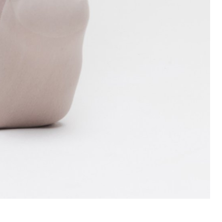
DKY
SEDLOVKY
ZAPLETENÉ KOLA
ŘETĚZY
ŘÍDÍTKA
TERMOBUNDY
TRETRY
TRIČKA