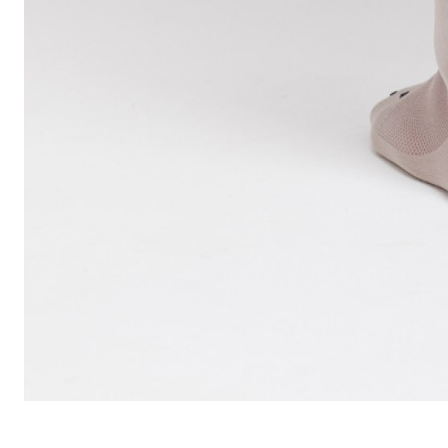
KOŠÍKY NA LÁHEV
LÁHVE
NOSIČE
OBLEČENÍ
BATOHY
BRÝLE
DRESY
PODPORA
KONTAKT
MÉDIA A PODPORA
REGISTRACE RÁMU