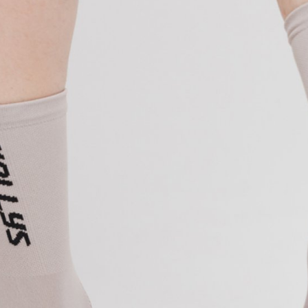
CROSS
DÁMSKÁ HORSKÁ KO
TREKKING
CROSS
TREKKING
CITY
NÁHRADNÍ DÍLY NA KOLO
NÁSTAVCE - ROHY
BEZDUŠOVÉ SYSTÉMY
OCHRANA KOLA
BRZDOVÉ PŘÍSLUŠENSTV
OSVĚTLENÍ
DUŠE
PUMPY
HÁKY MĚNIČE
STOJANY
LANKA, BOVDENY
ZRCADLA NA KOLO
LEPENÍ
ZVONKY
NÁŘADÍ