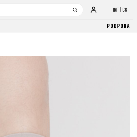
INT | CS
PODPORA
URBAN KOLA
JUNIOR
LA
FITNESS
26" (135–155 CM)
CITY
24" (125-145 CM)
20" (115-135 CM)
18" (110-130 CM)
16" (105-120 CM)
ODRÁŽEDLA
URBAN KOLA
JUNIOR