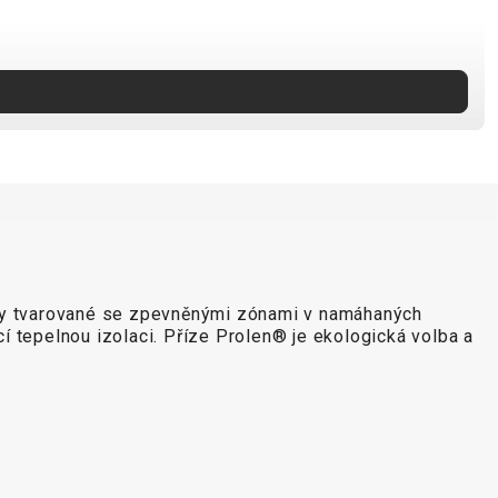
cky tvarované se zpevněnými zónami v namáhaných
cí tepelnou izolaci. Příze Prolen® je ekologická volba a