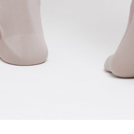
ZÁMKY
OLEJE A ČISTÍCÍ PROSTŘE
OMOTÁVKY
PEDÁLY
KALHOTY
PONOŽKY
KŠILTOVKY
PŘILBY
NÁVLEKY A CHRÁNIČE
RUKAVICE