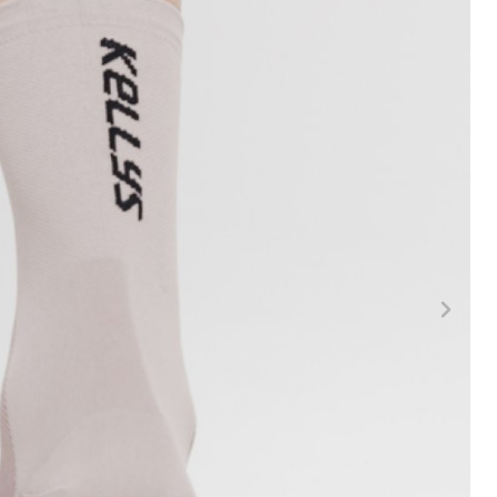
LA
FITNESS
26" (135–155 CM)
CITY
24" (125-145 CM)
20" (115-135 CM)
18" (110-130 CM)
16" (105-120 CM)
ODRÁŽEDLA
PEVNÉ OSY
Í
PLÁŠTĚ
PÁSKA DO RÁFKU
PŘEDSTAVCE
RUKOJETI
RÁFKY
SEDLA