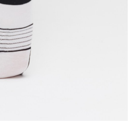
DKY
SEDLOVKY
ZAPLETENÉ KOLA
ŘETĚZY
ŘÍDÍTKA
TERMOBUNDY
TRETRY
TRIČKA