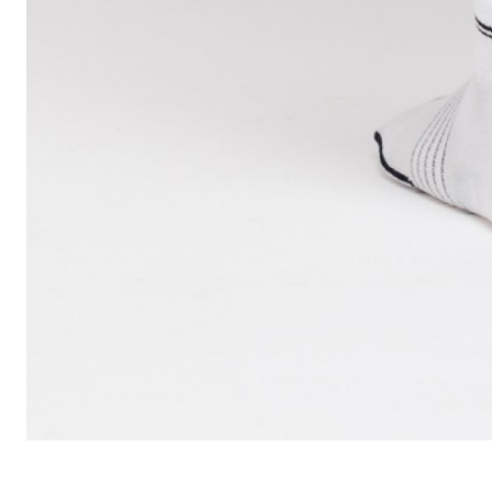
KOŠÍKY NA LÁHEV
LÁHVE
NOSIČE
OBLEČENÍ
BATOHY
BRÝLE
DRESY
PODPORA
KONTAKT
MÉDIA A PODPORA
REGISTRACE RÁMU