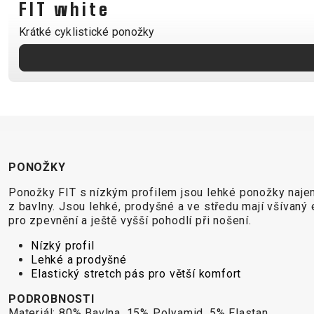
FIT white
B2B LOGIN
Krátké cyklistické ponožky
PONOŽKY
Ponožky FIT s nízkým profilem jsou lehké ponožky naje
z bavlny. Jsou lehké, prodyšné a ve středu mají všívaný 
pro zpevnění a ještě vyšší pohodlí při nošení.
Nízký profil
Lehké a prodyšné
Elastický stretch pás pro větší komfort
PODROBNOSTI
Materiál: 80% Bavlna, 15% Polyamid, 5% Elastan