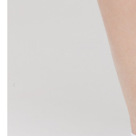
HORSKÁ
DOWNHILL
RACING
TOUR
ENDURO
GRAVEL
GRAVEL
TRAIL
URBAN
XC
JUNIOR
DIRT
DOPLŇKY NA KOLO
BEZPEČNOSTNÍ PRVKY
BLATNÍKY
BRAŠNY
CYKLOPOČÍTAČE
DRŽÁKY NA TELEFON
DĚTSKÉ SEDAČKY
KOŠÍKY