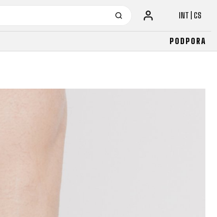
INT | CS
PODPORA
URBAN KOLA
JUNIOR
LA
FITNESS
26" (135–155 CM)
CITY
24" (125-145 CM)
20" (115-135 CM)
18" (110-130 CM)
16" (105-120 CM)
ODRÁŽEDLA
URBAN KOLA
JUNIOR