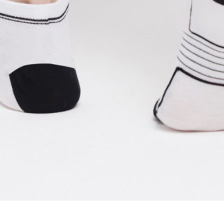
ZÁMKY
OLEJE A ČISTÍCÍ PROSTŘE
OMOTÁVKY
PEDÁLY
KALHOTY
PONOŽKY
KŠILTOVKY
PŘILBY
NÁVLEKY A CHRÁNIČE
RUKAVICE