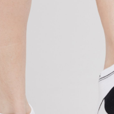
CROSS
DÁMSKÁ HORSKÁ KO
TREKKING
CROSS
TREKKING
CITY
NÁHRADNÍ DÍLY NA KOLO
NÁSTAVCE - ROHY
BEZDUŠOVÉ SYSTÉMY
OCHRANA KOLA
BRZDOVÉ PŘÍSLUŠENSTV
OSVĚTLENÍ
DUŠE
PUMPY
HÁKY MĚNIČE
STOJANY
LANKA, BOVDENY
ZRCADLA NA KOLO
LEPENÍ
ZVONKY
NÁŘADÍ