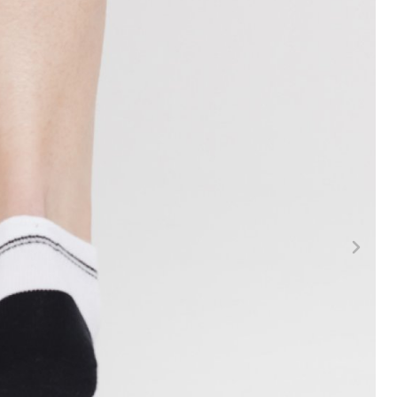
LA
FITNESS
26" (135–155 CM)
CITY
24" (125-145 CM)
20" (115-135 CM)
18" (110-130 CM)
16" (105-120 CM)
ODRÁŽEDLA
PEVNÉ OSY
Í
PLÁŠTĚ
PÁSKA DO RÁFKU
PŘEDSTAVCE
RUKOJETI
RÁFKY
SEDLA