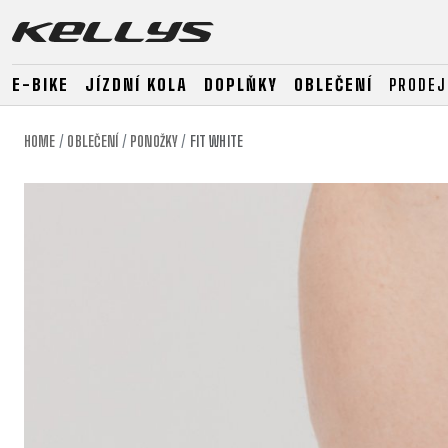
E-BIKE
JÍZDNÍ KOLA
DOPLŇKY
OBLEČENÍ
PRODEJ
HOME
OBLEČENÍ
PONOŽKY
FIT WHITE
E-BIKE
HORSKÁ KOLA
SILNIČNÍ
HORSKÁ
DOWNHILL
RACING
TOUR
ENDURO
GRAVEL
GRAVEL
TRAIL
URBAN
XC
JUNIOR
DIRT
E-BIKE
HORSKÁ KOLA
SILNIČNÍ