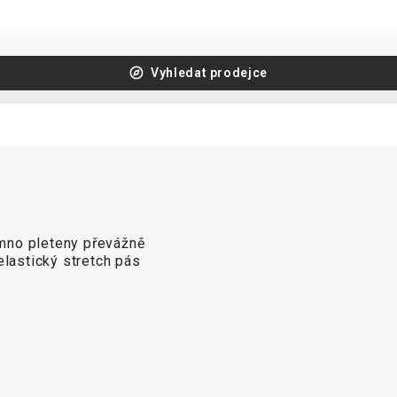
Vyhledat prodejce
mno pleteny převážně
elastický stretch pás