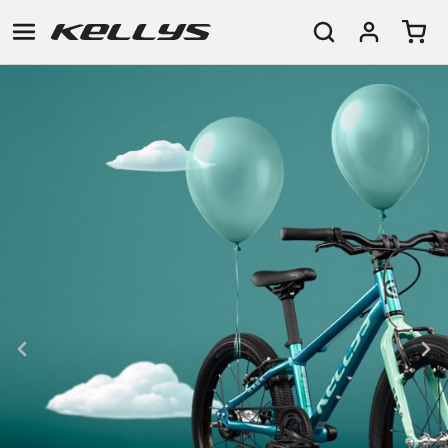
E-
HORSKÁ
SILNIČNÍ
TOUR
DÁMSKÁ
URBAN
JUNIOR
BIKE
KOLA
KOLA
RACING
CROSS
DÁMSKÁ
26"
HORSKÁ
DOWNHILL
FITNESS
GRAVEL
TREKKING
HORSKÁ
(135–
TOUR
ENDURO
CITY
KOLA
155
GRAVEL
TRAIL
CROSS
CM)
URBAN
XC
TREKKING
24"
JUNIOR
DIRT
CITY
(125-
145
CM)
20"
(115-
135