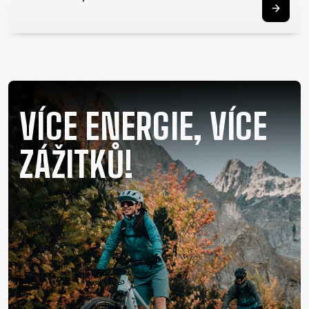
RÁMU
OD SMLOUVY
B2B LOGIN
OCHRANA
OSOBNÍCH
ÚDAJŮ
VÍCE ENERGIE, VÍCE
ZÁŽITKŮ!