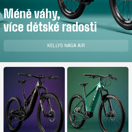
CM)
Méně váhy,
18"
(110-
více dětské radosti
130
CM)
16"
KELLYS NAGA AIR
(105-
120
CM)
ODRÁŽED
E-
HORSKÁ
SILNIČNÍ
TOUR
DÁMSKÁ
URBAN
JUNIOR
BIKE
KOLA
KOLA
RACING
CROSS
DÁMSKÁ
26"
HORSKÁ
DOWNHILL
FITNESS
GRAVEL
TREKKING
HORSKÁ
(135–
TOUR
ENDURO
CITY
KOLA
155
GRAVEL
TRAIL