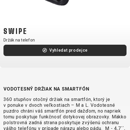
CM)
18"
(110-
130
SWIPE
CM)
Držák na telefon
16"
(105-
Vyhledat prodejce
120
CM)
ODRÁŽED
VODOTESNÝ DRŽIAK NA SMARTFÓN
E-
HORSKÁ
SILNIČNÍ
TOUR
DÁMSKÁ
URBAN
JUNIOR
BIKE
KOLA
KOLA
360 stupňov otočný držiak na smartfón, ktorý je
v ponuke v dvoch veľkostiach – M a L. Vodotesné
RACING
CROSS
DÁMSKÁ
26"
puzdro chráni váš smartfón pred dažďom, no napriek
HORSKÁ
DOWNHILL
FITNESS
GRAVEL
TREKKING
HORSKÁ
(135–
tomu poskytuje funkčnosť dotykovej obrazovky. Mäkko
TOUR
ENDURO
CITY
polstrovná zadná strana poskytuje zvýšenú ochranu
KOLA
155
vášho telefónu v prípade nárazu alebo pádu. M - 4,7´´,
GRAVEL
TRAIL