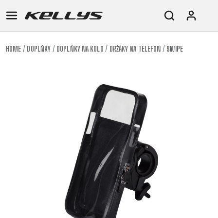
HOME
DOPLŇKY
DOPLŇKY NA KOLO
DRŽÁKY NA TELEFON
SWIPE
E-
HORSKÁ
SILNIČNÍ
TOUR
DÁMSKÁ
URBAN
JUNIOR
BIKE
KOLA
KOLA
RACING
CROSS
DÁMSKÁ
26"
HORSKÁ
DOWNHILL
FITNESS
GRAVEL
TREKKING
HORSKÁ
(135–
TOUR
ENDURO
CITY
KOLA
155
GRAVEL
TRAIL
CROSS
CM)
URBAN
XC
TREKKING
24"
JUNIOR
DIRT
CITY
(125-
145
CM)
20"
(115-
135