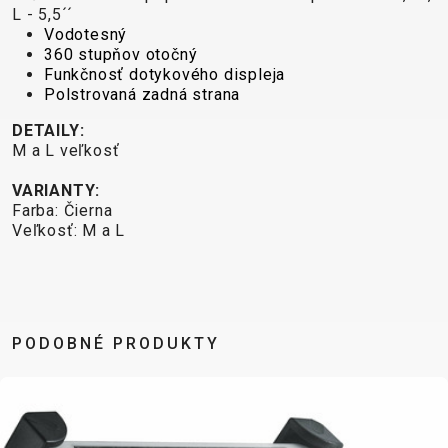
CROSS
CM)
L - 5,5´´
URBAN
XC
TREKKING
24"
Vodotesný
JUNIOR
DIRT
360 stupňov otočný
CITY
(125-
Funkčnosť dotykového displeja
145
Polstrovaná zadná strana
CM)
DETAILY:
20"
M a L veľkosť
(115-
135
VARIANTY:
Farba: Čierna
CM)
Veľkosť: M a L
18"
(110-
130
CM)
PODOBNÉ PRODUKTY
16"
(105-
120
CM)
ODRÁŽED