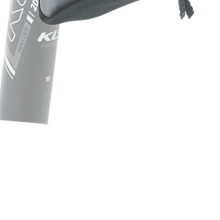
ZÁMKY
OLEJE A ČISTÍCÍ PROSTŘE
OMOTÁVKY
PEDÁLY
KALHOTY
PONOŽKY
KŠILTOVKY
PŘILBY
NÁVLEKY A CHRÁNIČE
RUKAVICE