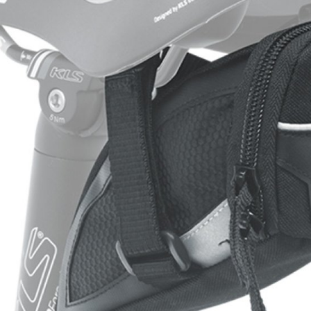
CROSS
DÁMSKÁ HORSKÁ KO
TREKKING
CROSS
TREKKING
CITY
NÁHRADNÍ DÍLY NA KOLO
NÁSTAVCE - ROHY
BEZDUŠOVÉ SYSTÉMY
OCHRANA KOLA
BRZDOVÉ PŘÍSLUŠENSTV
OSVĚTLENÍ
DUŠE
PUMPY
HÁKY MĚNIČE
STOJANY
LANKA, BOVDENY
ZRCADLA NA KOLO
LEPENÍ
ZVONKY
NÁŘADÍ