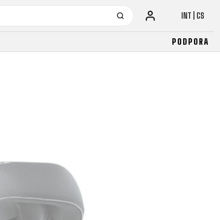
INT | CS
PODPORA
URBAN KOLA
JUNIOR
LA
FITNESS
26" (135–155 CM)
CITY
24" (125-145 CM)
20" (115-135 CM)
18" (110-130 CM)
16" (105-120 CM)
ODRÁŽEDLA
URBAN KOLA
JUNIOR