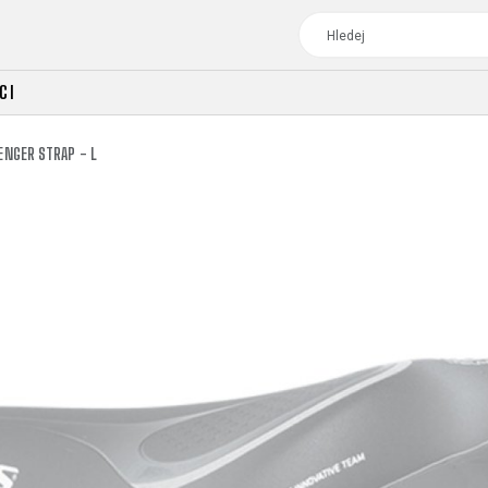
CI
ENGER STRAP - L
TOUR
DÁMSKÁ
CROSS
DÁMSKÁ HORSKÁ KO
TREKKING
CROSS
TREKKING
CITY
TOUR
DÁMSKÁ