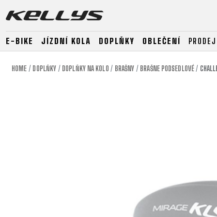
E-BIKE
JÍZDNÍ KOLA
DOPLŇKY
OBLEČENÍ
PRODEJ
HOME
DOPLŇKY
DOPLŇKY NA KOLO
BRAŠNY
BRAŠNE PODSEDLOVÉ
CHALL
E-BIKE
HORSKÁ KOLA
SILNIČNÍ
HORSKÁ
DOWNHILL
RACING
TOUR
ENDURO
GRAVEL
GRAVEL
TRAIL
URBAN
XC
JUNIOR
DIRT
E-BIKE
HORSKÁ KOLA
SILNIČNÍ