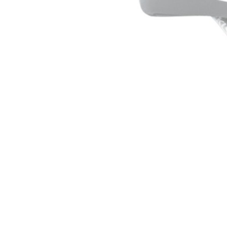
HORSKÁ
DOWNHILL
RACING
TOUR
ENDURO
GRAVEL
GRAVEL
TRAIL
URBAN
XC
JUNIOR
DIRT
DOPLŇKY NA KOLO
BEZPEČNOSTNÍ PRVKY
BLATNÍKY
BRAŠNY
CYKLOPOČÍTAČE
DRŽÁKY NA TELEFON
DĚTSKÉ SEDAČKY
KOŠÍKY