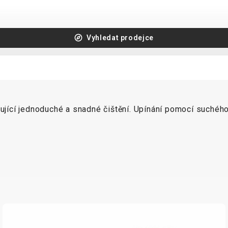
Vyhledat prodejce
ící jednoduché a snadné čištění. Upínání pomocí suchého