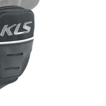
LA
FITNESS
26" (135–155 CM)
CITY
24" (125-145 CM)
20" (115-135 CM)
18" (110-130 CM)
16" (105-120 CM)
ODRÁŽEDLA
PEVNÉ OSY
Í
PLÁŠTĚ
PÁSKA DO RÁFKU
PŘEDSTAVCE
RUKOJETI
RÁFKY
SEDLA