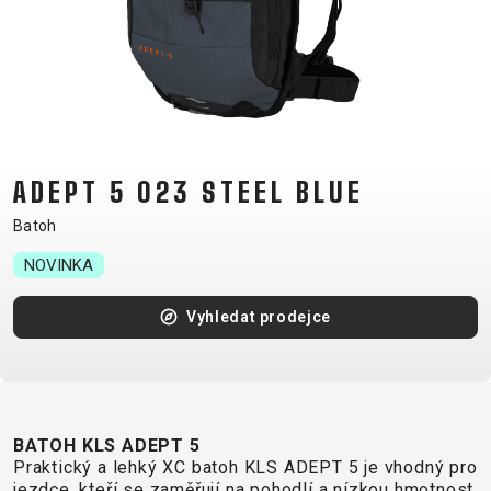
CM)
18"
(110-
130
CM)
16"
ADEPT 5 023 STEEL BLUE
(105-
120
Batoh
CM)
NOVINKA
ODRÁŽED
Vyhledat prodejce
E-
HORSKÁ
SILNIČNÍ
TOUR
DÁMSKÁ
URBAN
JUNIOR
BIKE
KOLA
KOLA
RACING
CROSS
DÁMSKÁ
26"
HORSKÁ
DOWNHILL
FITNESS
GRAVEL
TREKKING
HORSKÁ
(135–
BATOH KLS ADEPT 5
TOUR
ENDURO
CITY
Praktický a lehký XC batoh KLS ADEPT 5 je vhodný pro
KOLA
155
jezdce, kteří se zaměřují na pohodlí a nízkou hmotnost.
GRAVEL
TRAIL