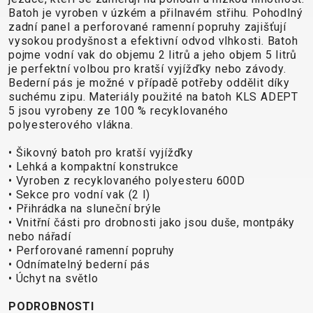
CROSS
CM)
Batoh je vyroben v úzkém a přilnavém střihu. Pohodlný
URBAN
XC
TREKKING
24"
zadní panel a perforované ramenní popruhy zajišťují
JUNIOR
DIRT
CITY
(125-
vysokou prodyšnost a efektivní odvod vlhkosti. Batoh
pojme vodní vak do objemu 2 litrů a jeho objem 5 litrů
145
je perfektní volbou pro kratší vyjížďky nebo závody.
CM)
Bederní pás je možné v případě potřeby oddělit díky
20"
suchému zipu. Materiály použité na batoh KLS ADEPT
5 jsou vyrobeny ze 100 % recyklovaného
(115-
polyesterového vlákna.
135
CM)
• Šikovný batoh pro kratší vyjížďky
• Lehká a kompaktní konstrukce
18"
• Vyroben z recyklovaného polyesteru 600D
(110-
• Sekce pro vodní vak (2 l)
130
• Přihrádka na sluneční brýle
CM)
• Vnitřní části pro drobnosti jako jsou duše, montpáky
nebo nářadí
16"
• Perforované ramenní popruhy
(105-
• Odnímatelný bederní pás
120
• Úchyt na světlo
CM)
PODROBNOSTI
ODRÁŽED