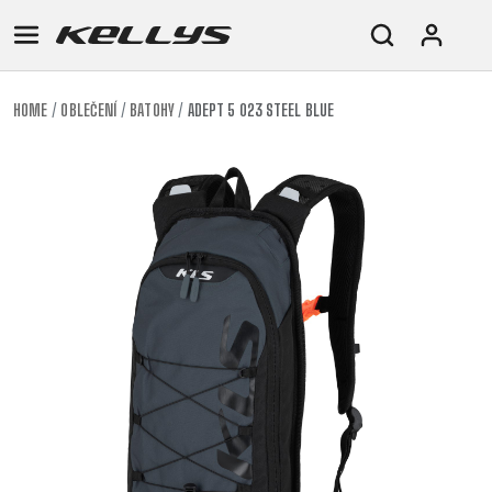
HOME
OBLEČENÍ
BATOHY
ADEPT 5 023 STEEL BLUE
E-
HORSKÁ
SILNIČNÍ
TOUR
DÁMSKÁ
URBAN
JUNIOR
BIKE
KOLA
KOLA
RACING
CROSS
DÁMSKÁ
26"
HORSKÁ
DOWNHILL
FITNESS
GRAVEL
TREKKING
HORSKÁ
(135–
TOUR
ENDURO
CITY
KOLA
155
GRAVEL
TRAIL
CROSS
CM)
URBAN
XC
TREKKING
24"
JUNIOR
DIRT
CITY
(125-
145
CM)
20"
(115-
135