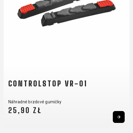
OMOTÁVKY
KOLESÁ
NOSIČE
PEDÁLE
OBLEČENIE
BATOHY
NÁVLEKY A
PRILBY
TRETRY
DRESY
CHRÁNIČE
RUKAVICE
TRIČKÁ
NOHAVICE
OKULIARE
TERMOBUNDY
ŠILTOVKY
PONOŽKY
CONTROLSTOP VR-01
PODPORA
Náhradné brzdové gumičky
KONTAKT
VŠEOBECNÉ
25,90 ZŁ
MÉDIA &
OBCHODNÉ
PODPORA
PODMIENKY
REGISTRÁCIA
ODSTÚPENIE