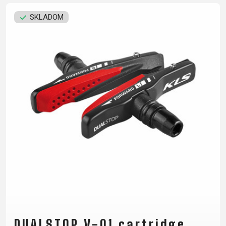
RÁMU
OD ZMLUVY
SKLADOM
B2B LOGIN
OCHRANA
OSOBNÝCH
ÚDAJOV
DUALSTOP V-01 cartridge