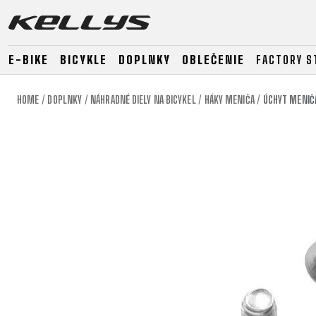
E-BIKE
BICYKLE
DOPLNKY
OBLEČENIE
FACTORY S
HOME
DOPLNKY
NÁHRADNÉ DIELY NA BICYKEL
HÁKY MENIČA
ÚCHYT MENIČA
E-BIKE
HORSKÉ
CESTNÉ
HORSKÉ
DOWNHILL
RACING
TOUR
ENDURO
GRAVEL
GRAVEL
TRAIL
URBAN
XC
JUNIOR
DIRT
E-BIKE
HORSKÉ
CESTNÉ