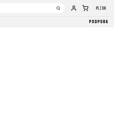
PL | SK
PODPORA
URBAN
JUNIOR
FITNESS
26" (135-155 CM)
CITY
24" (125-145 CM)
20" (115-135 CM)
18" (110-130 CM)
16" (105-120 CM)
ODRÁŽADLÁ
URBAN
JUNIOR