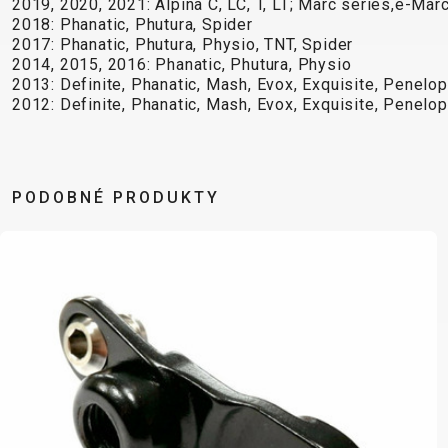
2019, 2020, 2021: Alpina C, LC, T, LT; Marc series,e-Mar
B2B LOGIN
2018: Phanatic, Phutura, Spider
2017: Phanatic, Phutura, Physio, TNT, Spider
2014, 2015, 2016: Phanatic, Phutura, Physio
2013: Definite, Phanatic, Mash, Evox, Exquisite, Penelope
2012: Definite, Phanatic, Mash, Evox, Exquisite, Penelope
PODOBNÉ PRODUKTY