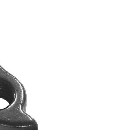
FITNESS
26" (135-155 CM)
CITY
24" (125-145 CM)
20" (115-135 CM)
18" (110-130 CM)
16" (105-120 CM)
ODRÁŽADLÁ
PEVNÉ OSI
O
PLÁŠTE
PREDSTAVCE
PÁSKA DO RÁFIKA
REŤAZE
RIADIDLÁ
RUKOVÄTE