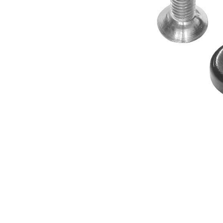
HORSKÉ
DOWNHILL
RACING
TOUR
ENDURO
GRAVEL
GRAVEL
TRAIL
URBAN
XC
JUNIOR
DIRT
DOPLNKY NA BICYKEL
BLATNÍKY
BRAŠNE
CYKLOPOČÍTAČE
DETSKÉ SEDAČKY
DRŽIAKY NA TELEFÓN
FĽAŠE
Z
KOŠÍKY