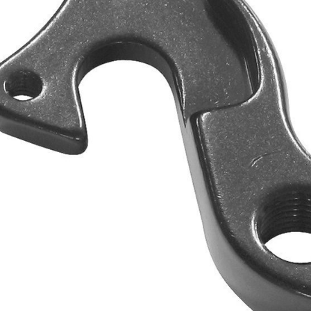
CROSS
DÁMSKE XC
TREKKING
CROSS
TREKKING
CITY
NÁHRADNÉ DIELY NA BICYKEL
OCHRANA BICYKLA
BEZDUŠOVÉ SYSTÉMY
OSVETLENIE
BRZDOVÉ PRÍSLUŠENSTV
PUMPY
DUŠE
REFLEXNÉ PRVKY
HÁKY MENIČA
STOJANY
LANKÁ A BOWDENY
RKADLÁ NA BICYKEL
LEPENIE
ZVONČEKY
NÁRADIE