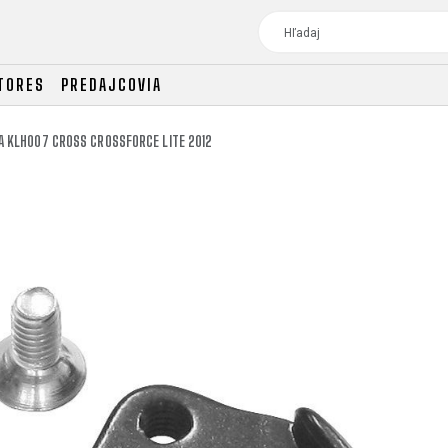
TORES
PREDAJCOVIA
 KLH007 CROSS CROSSFORCE LITE 2012
TOUR
DÁMSKE BICYKLE
CROSS
DÁMSKE XC
TREKKING
CROSS
TREKKING
CITY
TOUR
DÁMSKE BICYKLE