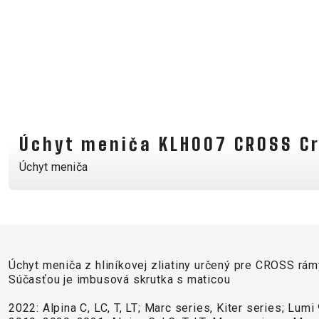
KOŠÍKY NA FĽAŠU
NADSTAVCE - ROHY
NOSIČE
OBLEČENIE
Úchyt meniča KLH007 CROSS Cr
BATOHY
Úchyt meniča
DRESY
NOHAVICE
PODPORA
Úchyt meniča z hliníkovej zliatiny určený pre CROSS rám
KONTAKT
VŠEOBECNÉ OBC
Súčasťou je imbusová skrutka s maticou
MÉDIA & PODPORA
ODSTÚPENIE OD 
2022: Alpina C, LC, T, LT; Marc series, Kiter series; Lum
REGISTRÁCIA RÁMU
OCHRANA OSOBN