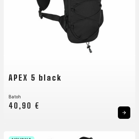
CM)
18"
(110-
130
CM)
16"
(105-
120
CM)
APEX 5 black
ODRÁŽAD
Batoh
E-
HORSKÉ
CESTNÉ
TOUR
DÁMSKE
URBAN
JUNIOR
40,90 €
BIKE
BICYKLE
DOWNHILL
RACING
CROSS
FITNESS
26"
HORSKÉ
DÁMSKE
ENDURO
GRAVEL
TREKKING
CITY
(135-
TOUR
XC
TRAIL
155
GRAVEL
CROSS