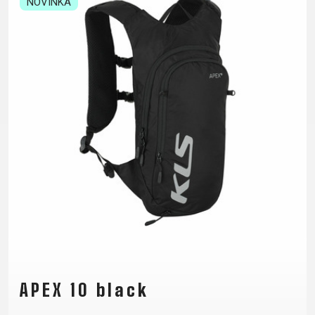
NOVINKA
XC
CM)
URBAN
TREKKING
DIRT
24"
JUNIOR
CITY
(125-
145
CM)
20"
(115-
135
CM)
18"
(110-
130
CM)
16"
(105-
120
APEX 10 black
CM)
ODRÁŽAD