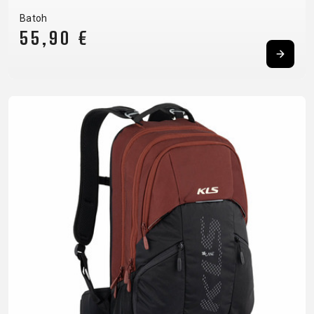
Batoh
55,90 €
DOPLNKY NA BICYKEL
NÁHRADNÉ DIELY NA
BICYKEL
BLATNÍKY
OCHRANA
BEZDUŠOVÉ
PEVNÉ OSI
BRAŠNE
BICYKLA
SYSTÉMY
PLÁŠTE
CYKLOPOČÍTAČE
OSVETLENIE
BRZDOVÉ
PREDSTAVCE
DETSKÉ
PUMPY
PRÍSLUŠENSTVO
PÁSKA DO
SEDAČKY
REFLEXNÉ
DUŠE
RÁFIKA
DRŽIAKY NA
PRVKY
HÁKY MENIČA
REŤAZE
TELEFÓN
STOJANY
LANKÁ A
RIADIDLÁ
FĽAŠE
ZRKADLÁ NA
BOWDENY
RUKOVÄTE
KOŠÍKY
BICYKEL
LEPENIE
RÁFIKY
KOŠÍKY NA
ZVONČEKY
NÁRADIE
SEDLOVKY
FĽAŠU
ZÁMKY
OLEJE A
SEDLÁ
NADSTAVCE -
ČISTIČE
ZAPLETENÉ
ROHY