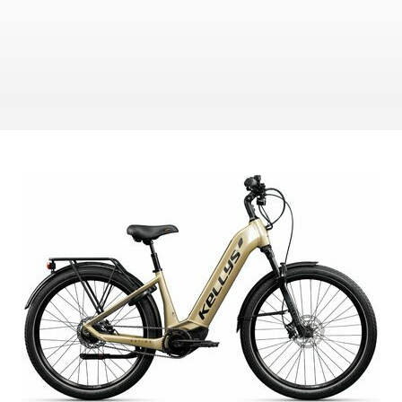
ZÁMKY
OLEJE A ČISTIČE
OMOTÁVKY
PEDÁLE
NÁVLEKY A CHRÁNIČE
PRILBY
OKULIARE
RUKAVICE
PONOŽKY
TERMOBUNDY
ÝCH ÚDAJOV