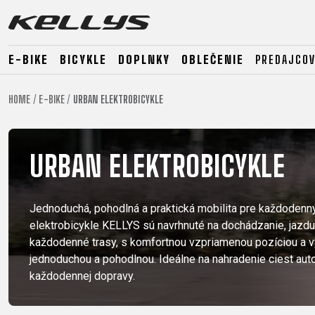
E-BIKE
BICYKLE
DOPLNKY
OBLEČENIE
PREDAJCOV
HOME
E-BIKE
URBAN ELEKTROBICYKLE
E-BIKE
HORSKÉ
CESTNÉ
HORSKÉ
DOWNHILL
RACING
URBAN ELEKTROBICYKLE
TOUR
ENDURO
GRAVEL
GRAVEL
TRAIL
URBAN
Jednoduchá, pohodlná a praktická mobilita pre každodenn
XC
elektrobicykle KELLYS sú navrhnuté na dochádzanie, jazdu
JUNIOR
DIRT
každodenné trasy, s komfortnou vzpriamenou pozíciou a vý
jednoduchou a pohodlnou. Ideálne na nahradenie ciest aut
každodennej dopravy.
E-BIKE
HORSKÉ
CESTNÉ