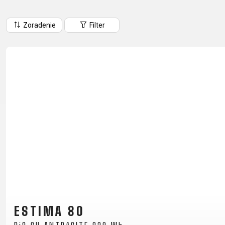
HORSKÉ
DOWNHILL
RACING
TOUR
ENDURO
GRAVEL
Zoradenie
Filter
GRAVEL
TRAIL
URBAN
XC
JUNIOR
DIRT
DOPLNKY NA BICYKEL
BLATNÍKY
BRAŠNE
CYKLOPOČÍTAČE
DETSKÉ SEDAČKY
DRŽIAKY NA TELEFÓN
FĽAŠE
Z
ESTIMA 80
KOŠÍKY