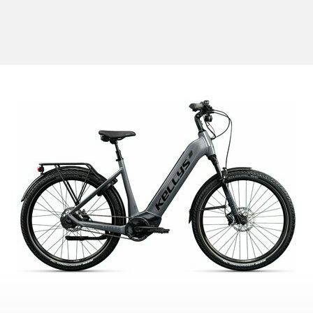
CROSS
DÁMSKE XC
TREKKING
CROSS
TREKKING
CITY
NÁHRADNÉ DIELY NA BICYKEL
OCHRANA BICYKLA
BEZDUŠOVÉ SYSTÉMY
OSVETLENIE
BRZDOVÉ PRÍSLUŠENSTV
PUMPY
DUŠE
REFLEXNÉ PRVKY
HÁKY MENIČA
STOJANY
LANKÁ A BOWDENY
RKADLÁ NA BICYKEL
LEPENIE
ZVONČEKY
NÁRADIE