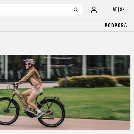
AT | SK
PODPORA
URBAN
JUNIOR
FITNESS
26" (135-155 CM)
CITY
24" (125-145 CM)
20" (115-135 CM)
18" (110-130 CM)
16" (105-120 CM)
ODRÁŽADLÁ
URBAN
JUNIOR