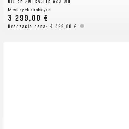
Di2 SH ANTRACITE 820 Wh
KOŠÍKY NA FĽAŠU
Mestský elektrobicykel
NADSTAVCE - ROHY
3 299,00 €
NOSIČE
Uvádzacia cena:
4 499,00 €
OBLEČENIE
BATOHY
DRESY
NOHAVICE
PODPORA
KONTAKT
OCHRANA OSOBN
MÉDIA & PODPORA
REGISTRÁCIA RÁMU