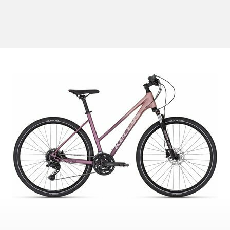
CROSS
DÁMSKE XC
TREKKING
CROSS
TREKKING
CITY
NÁHRADNÉ DIELY NA BICYKEL
OCHRANA BICYKLA
BEZDUŠOVÉ SYSTÉMY
OSVETLENIE
BRZDOVÉ PRÍSLUŠENSTV
PUMPY
DUŠE
REFLEXNÉ PRVKY
HÁKY MENIČA
STOJANY
LANKÁ A BOWDENY
RKADLÁ NA BICYKEL
LEPENIE
ZVONČEKY
NÁRADIE