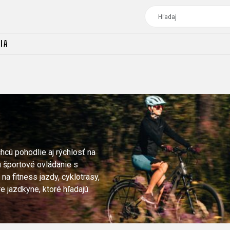
IA
TOUR
DÁMSKE BICYKLE
CROSS
DÁMSKE XC
TREKKING
CROSS
TREKKING
chcú pohodlie aj rýchlosť na
CITY
 športové ovládanie s
a fitness jazdy, cyklotrasy,
e jazdkyne, ktoré hľadajú
TOUR
DÁMSKE BICYKLE