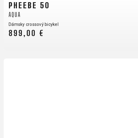
PHEEBE 50
B2B LOGIN
AQUA
Dámsky crossový bicykel
899,00 €