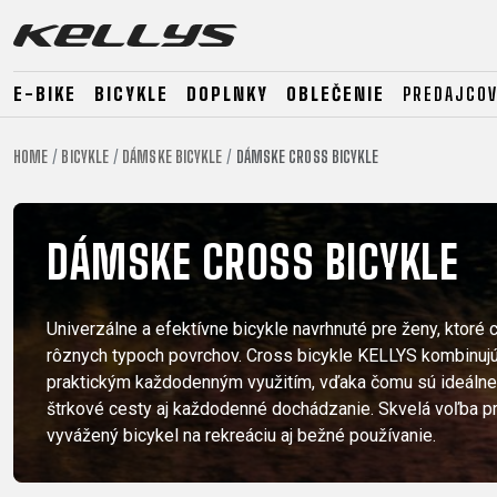
E-BIKE
BICYKLE
DOPLNKY
OBLEČENIE
PREDAJCOV
HOME
BICYKLE
DÁMSKE BICYKLE
DÁMSKE CROSS BICYKLE
E-BIKE
HORSKÉ
CESTNÉ
HORSKÉ
DOWNHILL
RACING
DÁMSKE CROSS BICYKLE
TOUR
ENDURO
GRAVEL
GRAVEL
TRAIL
URBAN
Univerzálne a efektívne bicykle navrhnuté pre ženy, ktoré 
XC
rôznych typoch povrchov. Cross bicykle KELLYS kombinujú
JUNIOR
DIRT
praktickým každodenným využitím, vďaka čomu sú ideálne n
štrkové cesty aj každodenné dochádzanie. Skvelá voľba pr
vyvážený bicykel na rekreáciu aj bežné používanie.
E-BIKE
HORSKÉ
CESTNÉ