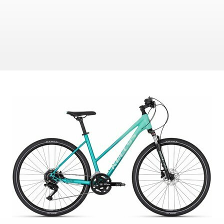
ZÁMKY
OLEJE A ČISTIČE
OMOTÁVKY
PEDÁLE
NÁVLEKY A CHRÁNIČE
PRILBY
OKULIARE
RUKAVICE
PONOŽKY
TERMOBUNDY
ÝCH ÚDAJOV