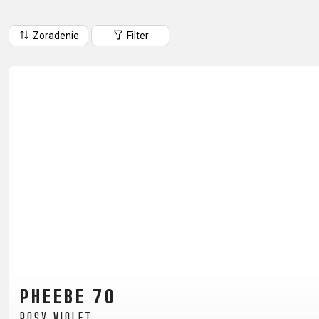
HORSKÉ
DOWNHILL
RACING
TOUR
ENDURO
GRAVEL
Zoradenie
Filter
GRAVEL
TRAIL
URBAN
XC
JUNIOR
DIRT
DOPLNKY NA BICYKEL
BLATNÍKY
BRAŠNE
CYKLOPOČÍTAČE
DETSKÉ SEDAČKY
DRŽIAKY NA TELEFÓN
FĽAŠE
Z
PHEEBE 70
KOŠÍKY
ROSY VIOLET