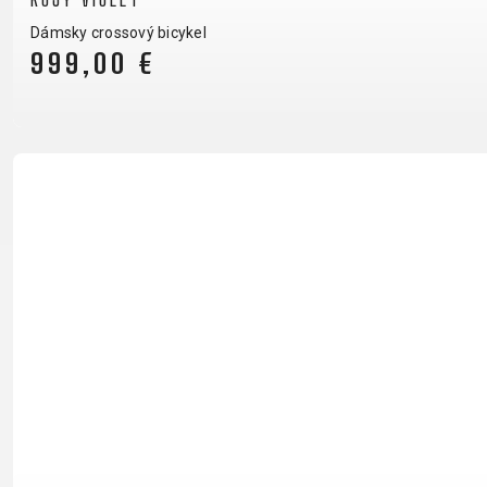
KOŠÍKY NA FĽAŠU
Dámsky crossový bicykel
NADSTAVCE - ROHY
999,00 €
NOSIČE
OBLEČENIE
BATOHY
DRESY
NOHAVICE
PODPORA
KONTAKT
OCHRANA OSOBN
MÉDIA & PODPORA
REGISTRÁCIA RÁMU