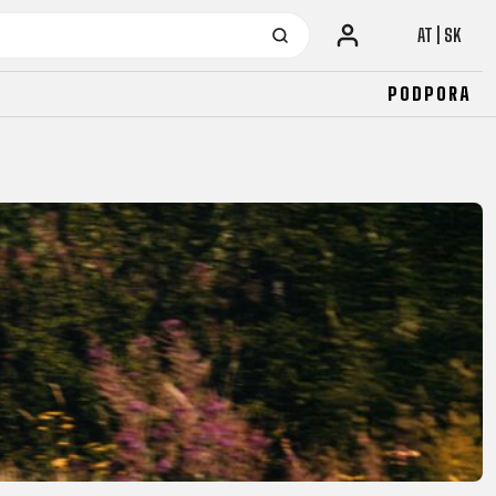
AT | SK
PODPORA
URBAN
JUNIOR
FITNESS
26" (135-155 CM)
CITY
24" (125-145 CM)
20" (115-135 CM)
18" (110-130 CM)
16" (105-120 CM)
ODRÁŽADLÁ
URBAN
JUNIOR