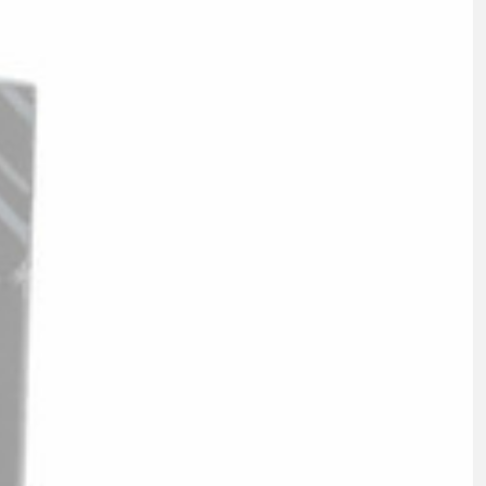
FITNESS
26" (135-155 CM)
CITY
24" (125-145 CM)
20" (115-135 CM)
18" (110-130 CM)
16" (105-120 CM)
ODRÁŽADLÁ
PEVNÉ OSI
O
PLÁŠTE
PREDSTAVCE
PÁSKA DO RÁFIKA
REŤAZE
RIADIDLÁ
RUKOVÄTE