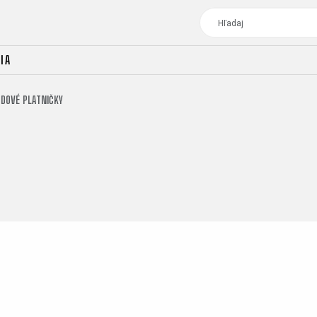
IA
DOVÉ PLATNIČKY
TOUR
DÁMSKE BICYKLE
CROSS
DÁMSKE XC
TREKKING
CROSS
TREKKING
CITY
TOUR
DÁMSKE BICYKLE