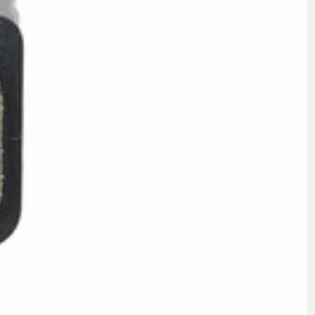
RÁFIKY
SEDLOVKY
SEDLÁ
ZAPLETENÉ KOLESÁ
TRETRY
TRIČKÁ
ŠILTOVKY