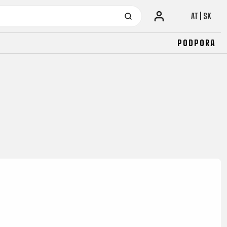
AT | SK
PODPORA
URBAN
JUNIOR
FITNESS
26" (135-155 CM)
CITY
24" (125-145 CM)
20" (115-135 CM)
18" (110-130 CM)
16" (105-120 CM)
ODRÁŽADLÁ
URBAN
JUNIOR