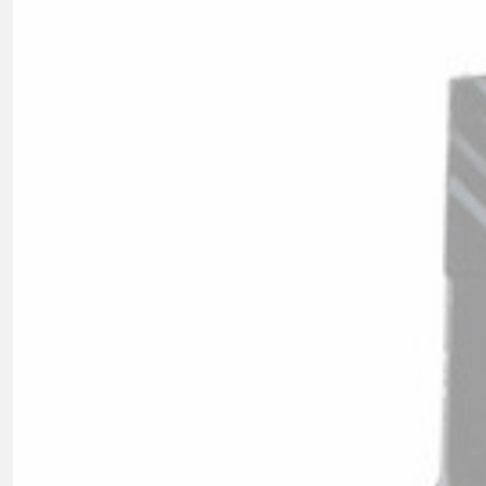
HORSKÉ
DOWNHILL
RACING
TOUR
ENDURO
GRAVEL
GRAVEL
TRAIL
URBAN
XC
JUNIOR
DIRT
DOPLNKY NA BICYKEL
BLATNÍKY
BRAŠNE
CYKLOPOČÍTAČE
DETSKÉ SEDAČKY
DRŽIAKY NA TELEFÓN
FĽAŠE
Z
KOŠÍKY