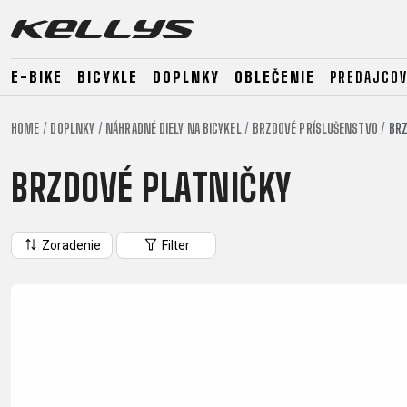
E-BIKE
BICYKLE
DOPLNKY
OBLEČENIE
PREDAJCOV
HOME
DOPLNKY
NÁHRADNÉ DIELY NA BICYKEL
BRZDOVÉ PRÍSLUŠENSTVO
BRZ
E-BIKE
HORSKÉ
CESTNÉ
BRZDOVÉ PLATNIČKY
HORSKÉ
DOWNHILL
RACING
TOUR
ENDURO
GRAVEL
GRAVEL
TRAIL
Zoradenie
Filter
URBAN
XC
JUNIOR
DIRT
E-BIKE
HORSKÉ
CESTNÉ