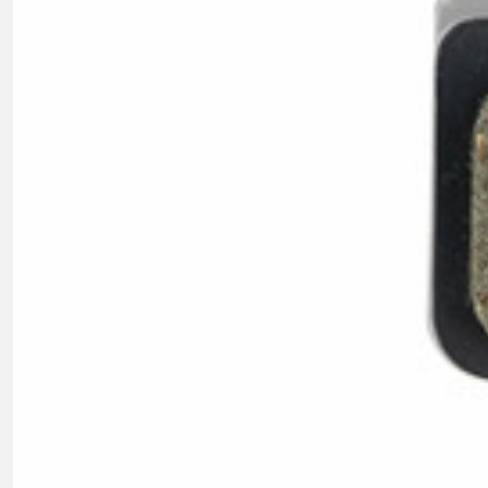
KOŠÍKY NA FĽAŠU
NADSTAVCE - ROHY
NOSIČE
OBLEČENIE
BATOHY
DRESY
NOHAVICE
PODPORA
KONTAKT
OCHRANA OSOBN
MÉDIA & PODPORA
REGISTRÁCIA RÁMU