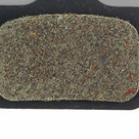
ZÁMKY
OLEJE A ČISTIČE
OMOTÁVKY
PEDÁLE
NÁVLEKY A CHRÁNIČE
PRILBY
OKULIARE
RUKAVICE
PONOŽKY
TERMOBUNDY
ÝCH ÚDAJOV