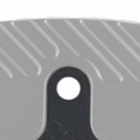
CROSS
DÁMSKE XC
TREKKING
CROSS
TREKKING
CITY
NÁHRADNÉ DIELY NA BICYKEL
OCHRANA BICYKLA
BEZDUŠOVÉ SYSTÉMY
OSVETLENIE
BRZDOVÉ PRÍSLUŠENSTV
PUMPY
DUŠE
REFLEXNÉ PRVKY
HÁKY MENIČA
STOJANY
LANKÁ A BOWDENY
RKADLÁ NA BICYKEL
LEPENIE
ZVONČEKY
NÁRADIE