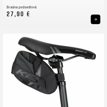
Brašna podsedlová
27,90 €
DOPLNKY NA BICYKEL
NÁHRADNÉ DIELY NA
BICYKEL
BLATNÍKY
OCHRANA
BEZDUŠOVÉ
PEVNÉ OSI
BRAŠNE
BICYKLA
SYSTÉMY
PLÁŠTE
CYKLOPOČÍTAČE
OSVETLENIE
BRZDOVÉ
PREDSTAVCE
DETSKÉ
PUMPY
PRÍSLUŠENSTVO
PÁSKA DO
SEDAČKY
REFLEXNÉ
DUŠE
RÁFIKA
DRŽIAKY NA
PRVKY
HÁKY MENIČA
REŤAZE
TELEFÓN
STOJANY
LANKÁ A
RIADIDLÁ
FĽAŠE
ZRKADLÁ NA
BOWDENY
RUKOVÄTE
KOŠÍKY
BICYKEL
LEPENIE
RÁFIKY
KOŠÍKY NA
ZVONČEKY
NÁRADIE
SEDLOVKY
FĽAŠU
ZÁMKY
OLEJE A
SEDLÁ
NADSTAVCE -
ČISTIČE
ZAPLETENÉ
ROHY