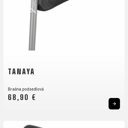
CM)
18"
(110-
130
CM)
16"
(105-
120
CM)
TANAYA
ODRÁŽAD
Brašna podsedlová
E-
HORSKÉ
CESTNÉ
TOUR
DÁMSKE
URBAN
JUNIOR
68,90 €
BIKE
BICYKLE
DOWNHILL
RACING
CROSS
FITNESS
26"
HORSKÉ
DÁMSKE
ENDURO
GRAVEL
TREKKING
CITY
(135-
TOUR
XC
TRAIL
155
GRAVEL
CROSS