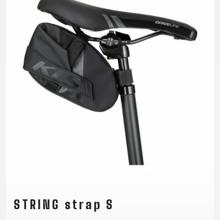
XC
CM)
URBAN
TREKKING
DIRT
24"
JUNIOR
CITY
(125-
145
CM)
20"
(115-
135
CM)
18"
(110-
130
CM)
16"
(105-
120
STRING strap S
CM)
ODRÁŽAD