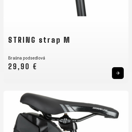
OMOTÁVKY
KOLESÁ
NOSIČE
PEDÁLE
OBLEČENIE
STRING strap M
BATOHY
NÁVLEKY A
PRILBY
TRETRY
DRESY
CHRÁNIČE
RUKAVICE
TRIČKÁ
Brašna podsedlová
NOHAVICE
OKULIARE
TERMOBUNDY
ŠILTOVKY
29,90 €
PONOŽKY
PODPORA
KONTAKT
OCHRANA
MÉDIA &
OSOBNÝCH
PODPORA
ÚDAJOV
REGISTRÁCIA