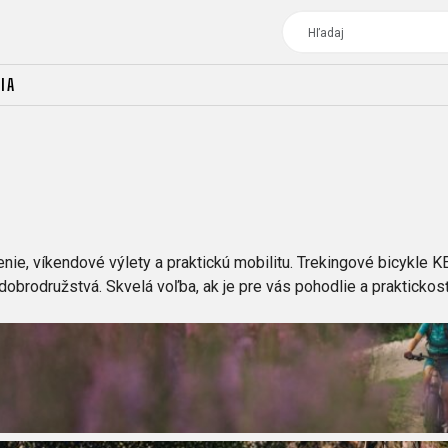
IA
TOUR
DÁMSKE BICYKLE
CROSS
DÁMSKE XC
TREKKING
CROSS
ie, víkendové výlety a praktickú mobilitu. Trekingové bicykle 
TREKKING
dobrodružstvá. Skvelá voľba, ak je pre vás pohodlie a praktickos
CITY
TOUR
DÁMSKE BICYKLE