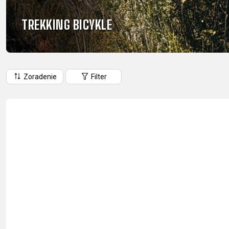
HORSKÉ
DOWNHILL
RACING
TREKKING BICYKLE
TOUR
ENDURO
GRAVEL
GRAVEL
TRAIL
URBAN
XC
JUNIOR
DIRT
Zoradenie
Filter
DOPLNKY NA BICYKEL
BLATNÍKY
BRAŠNE
CYKLOPOČÍTAČE
DETSKÉ SEDAČKY
DRŽIAKY NA TELEFÓN
FĽAŠE
Z
KOŠÍKY