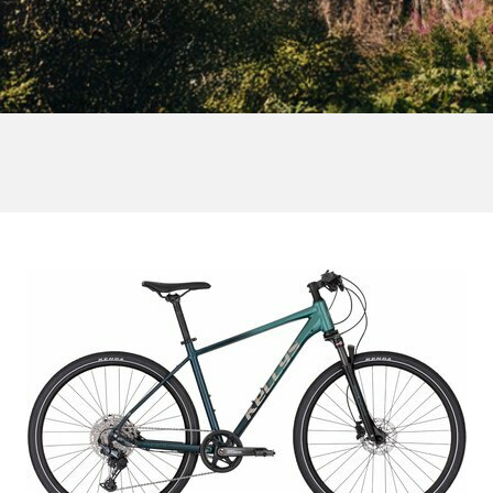
CROSS
DÁMSKE XC
TREKKING
CROSS
TREKKING
CITY
NÁHRADNÉ DIELY NA BICYKEL
OCHRANA BICYKLA
BEZDUŠOVÉ SYSTÉMY
OSVETLENIE
BRZDOVÉ PRÍSLUŠENSTV
PUMPY
DUŠE
REFLEXNÉ PRVKY
HÁKY MENIČA
STOJANY
LANKÁ A BOWDENY
RKADLÁ NA BICYKEL
LEPENIE
ZVONČEKY
NÁRADIE