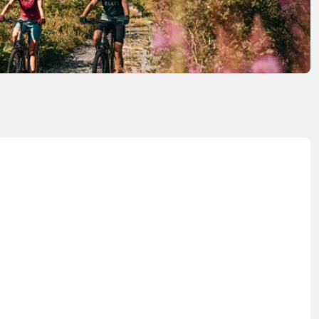
FITNESS
26" (135-155 CM)
CITY
24" (125-145 CM)
20" (115-135 CM)
18" (110-130 CM)
16" (105-120 CM)
ODRÁŽADLÁ
PEVNÉ OSI
O
PLÁŠTE
PREDSTAVCE
PÁSKA DO RÁFIKA
REŤAZE
RIADIDLÁ
RUKOVÄTE