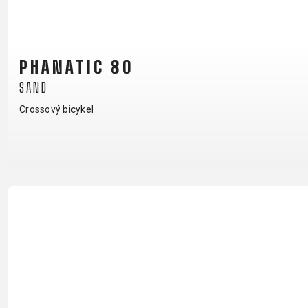
B2B LOGIN
PHANATIC 80
SAND
Crossový bicykel