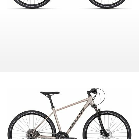
ZÁMKY
OLEJE A ČISTIČE
OMOTÁVKY
PEDÁLE
NÁVLEKY A CHRÁNIČE
PRILBY
OKULIARE
RUKAVICE
PONOŽKY
TERMOBUNDY
ÝCH ÚDAJOV