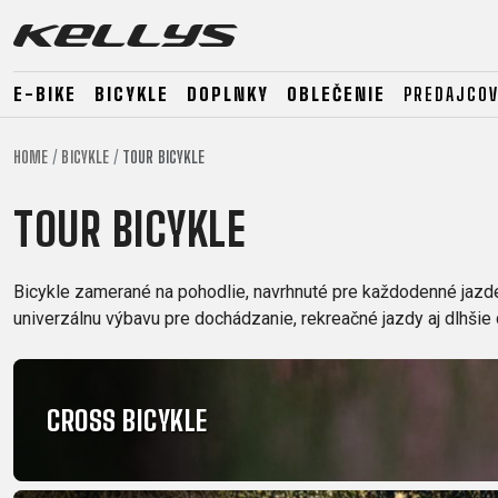
E-BIKE
BICYKLE
DOPLNKY
OBLEČENIE
PREDAJCOV
HOME
BICYKLE
TOUR BICYKLE
E-BIKE
HORSKÉ
CESTNÉ
TOUR BICYKLE
HORSKÉ
DOWNHILL
RACING
TOUR
ENDURO
GRAVEL
Bicykle zamerané na pohodlie, navrhnuté pre každodenné jazden
GRAVEL
TRAIL
univerzálnu výbavu pre dochádzanie, rekreačné jazdy aj dlhšie 
URBAN
XC
JUNIOR
DIRT
CROSS BICYKLE
E-BIKE
HORSKÉ
CESTNÉ