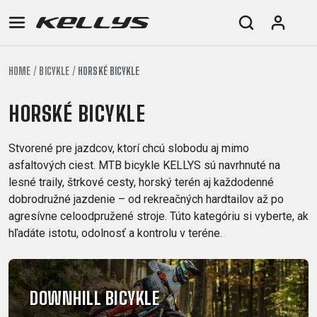
HOME
BICYKLE
HORSKÉ BICYKLE
E-
HORSKÉ
CESTNÉ
TOUR
DÁMSKE
URBAN
JUNIOR
BIKE
BICYKLE
HORSKÉ BICYKLE
DOWNHILL
RACING
CROSS
FITNESS
26"
HORSKÉ
DÁMSKE
ENDURO
GRAVEL
TREKKING
CITY
(135-
Stvorené pre jazdcov, ktorí chcú slobodu aj mimo
TOUR
XC
TRAIL
155
asfaltových ciest. MTB bicykle KELLYS sú navrhnuté na
GRAVEL
CROSS
XC
CM)
lesné traily, štrkové cesty, horský terén aj každodenné
URBAN
TREKKING
dobrodružné jazdenie – od rekreačných hardtailov až po
DIRT
24"
JUNIOR
CITY
agresívne celoodpružené stroje. Túto kategóriu si vyberte, ak
(125-
hľadáte istotu, odolnosť a kontrolu v teréne.
145
CM)
20"
(115-
DOWNHILL BICYKLE
135