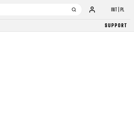
INT | PL
SUPPORT
URBAN
JUNIOR
FITNESS
26" (135–155 CM)
CITY
24" (125-145 CM)
20" (115-135 CM)
18" (110-130 CM)
16" (105-120 CM)
BALANCE BIKE
URBAN
JUNIOR