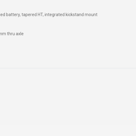
ZAMKNIĘCIA
NARZĘDZIA
OBRĘCZE
d battery, tapered HT, integrated kickstand mount
OLEJE I ŚRODKI CZYSZCZĄ
mm thru axle
KOSZULKI
OKULARY
KOSZULKI KOLARSKIE
PLECAKI
KURTKI THERMO
RĘKAW NAKOLANOWY I OCH