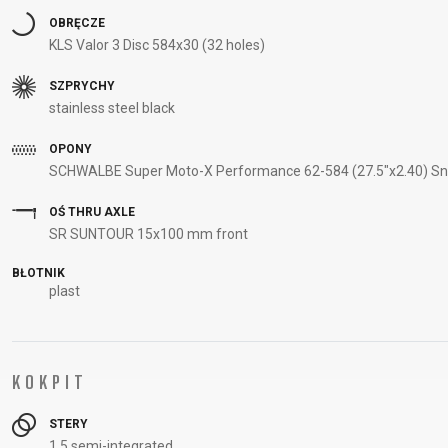
OBRĘCZE
KLS Valor 3 Disc 584x30 (32 holes)
SZPRYCHY
stainless steel black
OPONY
SCHWALBE Super Moto-X Performance 62-584 (27.5"x2.40) Snak
OŚ THRU AXLE
SR SUNTOUR 15x100 mm front
BŁOTNIK
plast
KOKPIT
STERY
1.5 semi-integrated