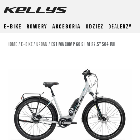
E-BIKE
ROWERY
AKCESORIA
ODZIEŻ
DEALERZY
HOME
E-BIKE
URBAN
ESTIMA COMP 60 SH M 27.5" 504 WH
E-BIKE
GÓRSKIE
SZOSO
GÓRSKIE
DOWNHILL
RACING
TOUR
ENDURO
GRAVEL
GRAVEL
TRAIL
URBAN
XC
JUNIOR
DIRT
E-BIKE
GÓRSKIE
SZOSO