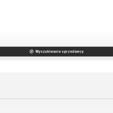
CROSS
DAMSKIE XC
TREKKING
CROSS
TREKKING
CITY
Wyszukiwanie sprzedawcy
CZĘŚCI ZAMIENNE DO ROWER
OCHRONA ROWERU
CHWYTY KIEROWNICY
OŚWIETLENIE
DĘTKI
DPÓRKI DO ROWERU
HAKI PRZERZUTEK
POMPKI
HAMULCE - CZĘŚCI
ROGI
KIEROWNICE
SAKWY
KOŁA
WYTY TELEFONICZNE
LINKI I PANCERZE