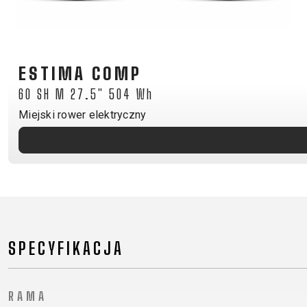
GÓRSKIE
DOWNHILL
RACING
TOUR
ENDURO
GRAVEL
GRAVEL
TRAIL
URBAN
ESTIMA COMP
XC
JUNIOR
DIRT
60 SH M 27.5" 504 Wh
Miejski rower elektryczny
AKCESORIA ROWEROWE
BAGAŻNIKI
BIDONY
BŁOTNIKI
PO
DZWONKI
SPECYFIKACJA
ELEMENTY ODBLASKOWE
FOTELIKI DZIECIĘCE
RAMA
KOSZYKI
UCH