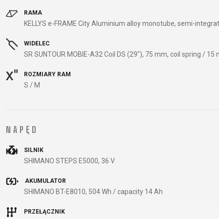
KOSZYKI NA BIDON
RAMA
LICZNIKI
KELLYS e-FRAME City Aluminium alloy monotube, semi-integrate
LUSTERKA ROWEROWE
WIDELEC
SR SUNTOUR MOBIE-A32 Coil DS (29"), 75 mm, coil spring / 15 
ROZMIARY RAM
ODZIEŻ
S / M
BUTY ROWEROWE
CZAPKI Z DASZKIEM
NAPĘD
KASKI
SILNIK
SHIMANO STEPS E5000, 36 V
SUPPORT
AKUMULATOR
KONTAKT
SHIMANO BT-E8010, 504 Wh / capacity 14 Ah
MEDIA I WSPARCIE
PRZEŁĄCZNIK
REJESTRACJA RAMY