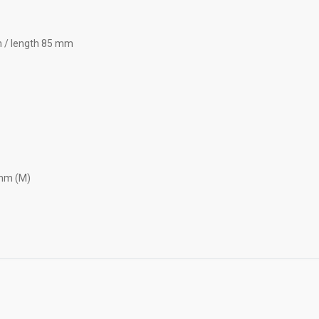
 / length 85 mm
 mm (M)