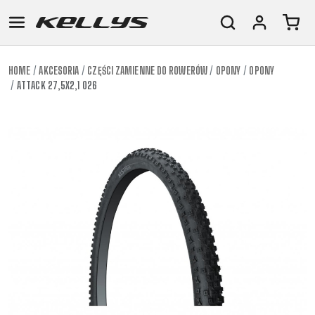
HOME
AKCESORIA
CZĘŚCI ZAMIENNE DO ROWERÓW
OPONY
OPONY
ATTACK 27,5X2,1 026
E-
GÓRSKIE
SZOSOWE
TOUR
DAMSKIE
URBAN
JUNIOR
BIKE
DOWNHILL
RACING
CROSS
DAMSKIE
FITNESS
26"
GÓRSKIE
ENDURO
GRAVEL
TREKKING
XC
CITY
(135–
TOUR
TRAIL
CROSS
155
GRAVEL
XC
TREKKING
CM)
URBAN
DIRT
CITY
24"
JUNIOR
(125-
145
CM)
20"
(115-
135