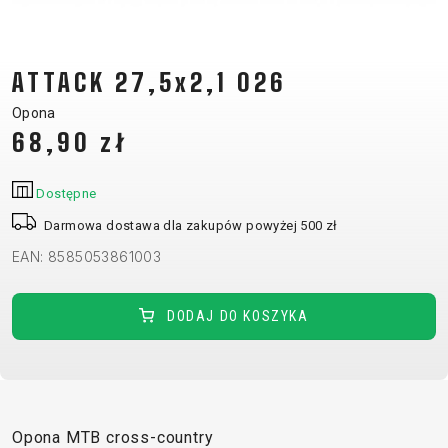
CM)
18"
(110-
ATTACK 27,5x2,1 026
130
Opona
CM)
68,90 zł
16"
(105-
Dostępne
120
CM)
Darmowa dostawa dla zakupów powyżej 500 zł
BALANCE
EAN: 8585053861003
BIKE
DODAJ DO KOSZYKA
E-
GÓRSKIE
SZOSOWE
TOUR
DAMSKIE
URBAN
JUNIOR
BIKE
DOWNHILL
RACING
CROSS
DAMSKIE
FITNESS
26"
GÓRSKIE
ENDURO
GRAVEL
TREKKING
XC
CITY
(135–
Opona MTB cross-country
TOUR