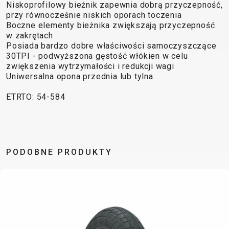
TRAIL
CROSS
155
Niskoprofilowy bieżnik zapewnia dobrą przyczepność,
GRAVEL
przy równocześnie niskich oporach toczenia
XC
TREKKING
CM)
Boczne elementy bieżnika zwiększają przyczepność
URBAN
DIRT
CITY
24"
w zakrętach
JUNIOR
(125-
Posiada bardzo dobre właściwości samoczyszczące
30TPI - podwyższona gęstość włókien w celu
145
zwiększenia wytrzymałości i redukcji wagi
CM)
Uniwersalna opona przednia lub tylna
20"
(115-
ETRTO: 54-584
135
CM)
18"
(110-
PODOBNE PRODUKTY
130
CM)
16"
(105-
120
CM)