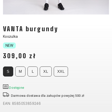
CM)
18"
(110-
130
VANTA burgundy
CM)
16"
Koszulka
(105-
NEW
120
309,00 zł
CM)
BALANCE
BIKE
S
M
L
XL
XXL
E-
GÓRSKIE
SZOSOWE
TOUR
DAMSKIE
URBAN
JUNIOR
Dostępne
BIKE
Darmowa dostawa dla zakupów powyżej 500 zł
DOWNHILL
RACING
CROSS
DAMSKIE
FITNESS
26"
EAN: 8585053859246
GÓRSKIE
ENDURO
GRAVEL
TREKKING
XC
CITY
(135–
TOUR