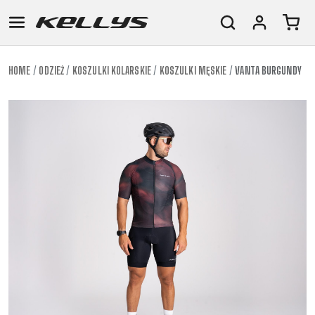
HOME
ODZIEŻ
KOSZULKI KOLARSKIE
KOSZULKI MĘSKIE
VANTA BURGUNDY
E-
GÓRSKIE
SZOSOWE
TOUR
DAMSKIE
URBAN
JUNIOR
BIKE
DOWNHILL
RACING
CROSS
DAMSKIE
FITNESS
26"
GÓRSKIE
ENDURO
GRAVEL
TREKKING
XC
CITY
(135–
TOUR
TRAIL
CROSS
155
GRAVEL
XC
TREKKING
CM)
URBAN
DIRT
CITY
24"
JUNIOR
(125-
145
CM)
20"
(115-
135