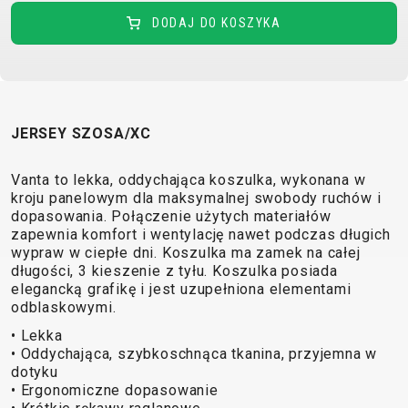
TRAIL
CROSS
155
GRAVEL
DODAJ DO KOSZYKA
XC
TREKKING
CM)
URBAN
DIRT
CITY
24"
JUNIOR
(125-
145
CM)
JERSEY SZOSA/XC
20"
(115-
Vanta to lekka, oddychająca koszulka, wykonana w
135
kroju panelowym dla maksymalnej swobody ruchów i
dopasowania. Połączenie użytych materiałów
CM)
zapewnia komfort i wentylację nawet podczas długich
18"
wypraw w ciepłe dni. Koszulka ma zamek na całej
(110-
długości, 3 kieszenie z tyłu. Koszulka posiada
130
elegancką grafikę i jest uzupełniona elementami
odblaskowymi.
CM)
• Lekka
16"
• Oddychająca, szybkoschnąca tkanina, przyjemna w
(105-
dotyku
120
• Ergonomiczne dopasowanie
CM)