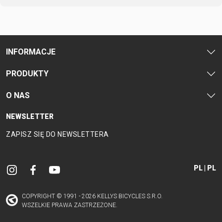
SUPPORT
KONTAKT
REGULAMIN
MEDIA I
ODSTĄPIENIE
INFORMACJE
WSPARCIE
OD UMOWY
REJESTRACJA
POLITYKA
PRODUKTY
RAMY
PRYWATNOŚCI
O NAS
B2B LOGIN
NEWSLETTER
ZAPISZ SIĘ DO NEWSLETTERA
PL | PL
COPYRIGHT © 1991 - 2026 KELLYS BICYCLES S.R.O.
WSZELKIE PRAWA ZASTRZEŻONE.