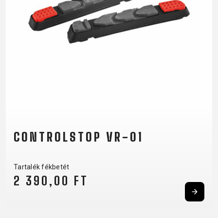
KULACSTARTÓK
MARKOLAT
TÖMLŐVÉDŐ
SZALAG
VÁLTÓTARTÓ
FÜLEK
RUHÁZAT
CIPŐ
KESZTYŰK
PÓLÓ
SZEMÜVEGEK
DZSEKIK
MEZEK
SAPKA
TÉRDVÉDŐ
HÁTIZSÁKOK
NADRÁGOK
SISAK
ZOKNIK
CONTROLSTOP VR-01
SUPPORT
Tartalék fékbetét
2 390,00 FT
KAPCSOLAT
ADATVÉDELMI
MÉDIA ÉS
SZABÁLYZAT
TÁMOGATÁS