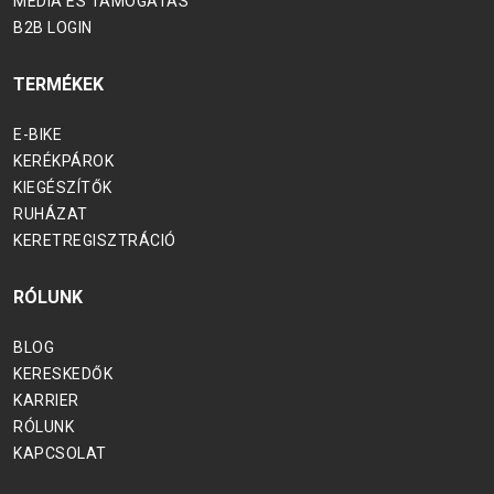
MÉDIA ÉS TÁMOGATÁS
KOSARAK
B2B LOGIN
KULACSOK
KULACSTARTÓK
TERMÉKEK
E-BIKE
KERÉKPÁROK
RUHÁZAT
KIEGÉSZÍTŐK
RUHÁZAT
CIPŐ
KERETREGISZTRÁCIÓ
DZSEKIK
HÁTIZSÁKOK
RÓLUNK
BLOG
SUPPORT
KERESKEDŐK
KARRIER
RÓLUNK
KAPCSOLAT
ADATVÉDELMI S
KAPCSOLAT
MÉDIA ÉS TÁMOGATÁS
VÁZ REGISZTRÁCIÓ