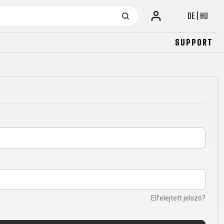
DE | HU
SUPPORT
URBAN
JUNIOR
FITNESS
26" (135–155 CM)
CITY
24" (125-145 CM)
20" (115-135 CM)
18" (110-130 CM)
16" (105-120 CM)
BALANCE BIKE
Elfelejtett jelszó?
URBAN
JUNIOR