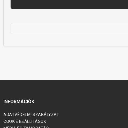
MTB
DOWNHILL
RACING
TOUR
ENDURO
GRAVEL
GRAVEL
TRAIL
URBAN
XC
JUNIOR
DIRT
KERÉKPÁR KIEGÉSZÍTŐK
COMPUTEREK
MO
CSENGŐK
CSOMAGTARTÓK
R
INFORMÁCIÓK
GYEREKÜLÉSEK
KERÉKPÁR TÜKRÖK
ADATVÉDELMI SZABÁLYZAT
KERÉKPÁR VÉDELEM
COOKIE BEÁLLÍTÁSOK
KORMÁNYSZARV