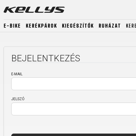
E-BIKE
KERÉKPÁROK
KIEGÉSZÍTŐK
RUHÁZAT
KER
E-BIKE
MTB
ORSZÁG
BEJELENTKEZÉS
MTB
DOWNHILL
RACING
TOUR
ENDURO
GRAVEL
E-MAIL
GRAVEL
TRAIL
URBAN
XC
JUNIOR
DIRT
JELSZÓ
E-BIKE
MTB
ORSZÁG