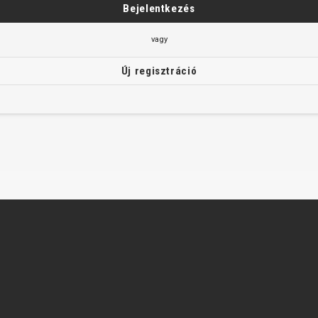
CROSS
NŐI XC
TREKKING
CROSS
vagy
TREKKING
Új regisztráció
CITY
KERÉKPÁR ALKATRÉSZEK
BILTELEFON TARTÓK
ABRONCSOK
PUMPÁK
FÉKKIEGÉSZÍTŐK
EFLEX KIEGÉSZÍTŐK
FŰZÖTT KEREKEK
SZTENDER
HUZALOK, BOWDENEK
SÁRVÉDŐK
KORMÁNY
TÁSKÁK
KORMÁNYSZALAG
VILÁGÍTÁS
KORMÁNYSZÁR