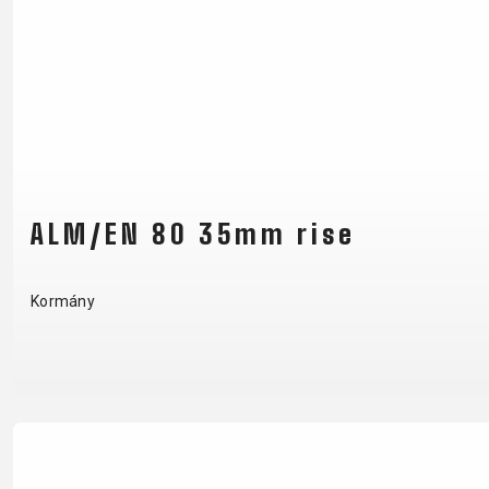
ALM/EN 80 35mm rise
Kormány