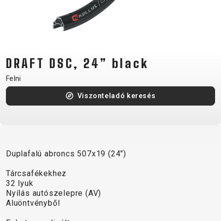
CM)
18"
(110-
130
CM)
DRAFT DSC, 24” black
16"
Felni
(105-
Viszonteladó keresés
120
CM)
BALANCE
BIKE
Duplafalú abroncs 507x19 (24")
E-
MTB
ORSZÁGÚTI
TOUR
NŐI
URBAN
JUNIOR
Tárcsafékekhez
BIKE
32 lyuk
Nyílás autószelepre (AV)
DOWNHILL
RACING
CROSS
NŐI
FITNESS
26"
Aluöntvényből
MTB
ENDURO
GRAVEL
TREKKING
XC
CITY
(135–
TOUR