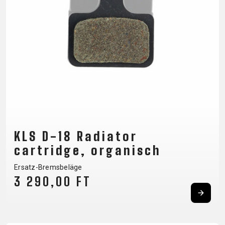
CM)
18"
(110-
130
CM)
16"
(105-
120
CM)
BALANCE
KLS D-18 Radiator
BIKE
cartridge, organisch
Ersatz-Bremsbeläge
E-
MOUNTAIN
ROAD
TOUR
WOMEN
URBAN
JUNIOR
3 290,00 FT
BIKE
DOWNHILL
RACING
CROSS
XC
FITNESS
26"
MOUNTAIN
ENDURO
GRAVEL
TREKKING
WOMEN
CITY
(135–
TOUR