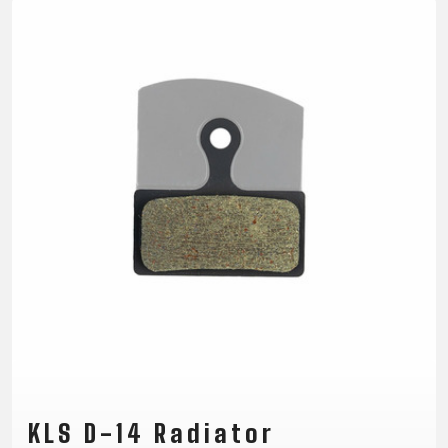
TRAIL
CROSS
155
GRAVEL
XC
TREKKING
CM)
URBAN
DIRT
CITY
24"
JUNIOR
(125-
145
CM)
20"
(115-
135
CM)
18"
(110-
130
CM)
16"
(105-
120
KLS D-14 Radiator
CM)