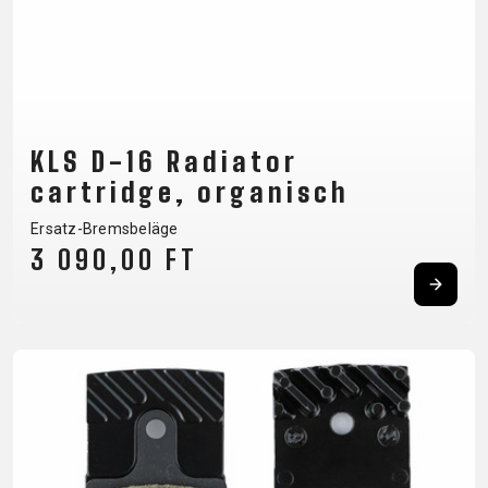
STECKACHSEN
VORBAUTEN
ÖL UND
REINIGUNGSMITTEL
KLS D-16 Radiator
BEKLEIDUNG
cartridge, organisch
Ersatz-Bremsbeläge
BRILLEN
HELME
RUCKSÄCKE
THERMOJACKE
3 090,00 FT
CAPS
KNIELINGE AND
SOCKEN
TRÄGERHOSEN
HANDSCHUHE
PROTEKTOREN
T-SHIRT
TURNSCHUHE
PROFITRIKOTS
SUPPORT
CONTACT
PRIVACY
MEDIEN &
POLICY