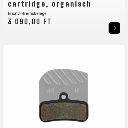
cartridge, organisch
BALANCE
Ersatz-Bremsbeläge
BIKE
3 090,00 FT
FAHRRADZUBEHÖR
FAHRRADERSATZTEILE
BAR ENDS
FLASCHENHALTER
BREMSENZUBEHÖR
PEDALE
BELEUCHTUNG
GEPÄCKTRÄGER
FELGEN
REIFEN
CHILD SEATS
PUMPEN
FELGENBAND
SATTEL
FAHRRADCOMPUTER
REFLEXPRODUKTE
FLICKZEUG
SATTELSTÜTZEN
FAHRRADGLOCKEN
SCHLÖSSER
HANDLEBAR
SCHALTAUGE
FAHRRADKORBE
SCHUTZBLECHE
TAPE
SCHLAUCHLOSE
FAHRRADSCHUTZ
TASCHEN
KETTEN
/ TUBELESS
FAHRRADSPIEGEL
TELEFONHALTER
LAUFRÄDER
BEREIFUNG
FAHRRADSTANDER
LENKER
SCHLÄUCHE
FLASCHEN
LENKERGRIFFE
SEILE,
MULTIWERKZEUG
BOWDENZÜGE