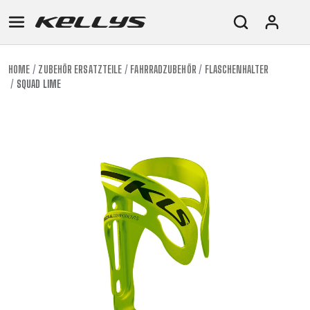
HOME
ZUBEHÖR ERSATZTEILE
FAHRRADZUBEHÖR
FLASCHENHALTER
SQUAD LIME
E-
MOUNTAIN
ROAD
TOUR
WOMEN
URBAN
JUNIOR
BIKE
DOWNHILL
RACING
CROSS
XC
FITNESS
26"
MOUNTAIN
ENDURO
GRAVEL
TREKKING
WOMEN
CITY
(135–
TOUR
TRAIL
CROSS
155
GRAVEL
XC
TREKKING
CM)
URBAN
DIRT
CITY
24"
JUNIOR
(125-
145
CM)
20"
(115-
135