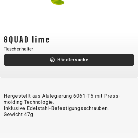
CM)
18"
(110-
130
CM)
SQUAD lime
16"
Flaschenhalter
(105-
Händlersuche
120
CM)
BALANCE
BIKE
Hergestellt aus Alulegierung 6061-T5 mit Press-
molding Technologie.
E-
MOUNTAIN
ROAD
TOUR
WOMEN
URBAN
JUNIOR
Inklusive Edelstahl-Befestigungsschrauben.
BIKE
Gewicht 47g
DOWNHILL
RACING
CROSS
XC
FITNESS
26"
MOUNTAIN
ENDURO
GRAVEL
TREKKING
WOMEN
CITY
(135–
TOUR