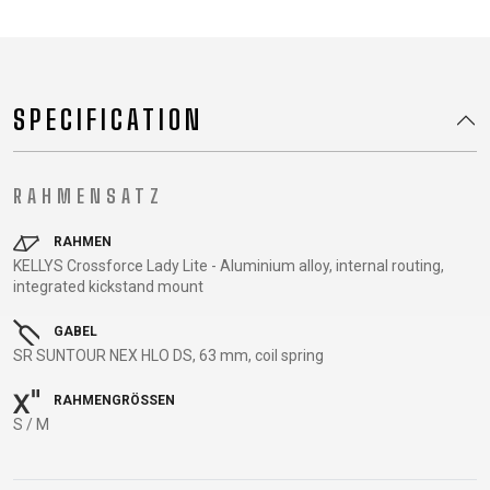
TRAIL
CROSS
155
GRAVEL
XC
TREKKING
CM)
URBAN
DIRT
CITY
24"
JUNIOR
(125-
SPECIFICATION
145
CM)
20"
RAHMENSATZ
(115-
135
RAHMEN
CM)
KELLYS Crossforce Lady Lite - Aluminium alloy, internal routing,
integrated kickstand mount
18"
(110-
GABEL
130
SR SUNTOUR NEX HLO DS, 63 mm, coil spring
CM)
RAHMENGRÖSSEN
16"
S / M
(105-
120
CM)