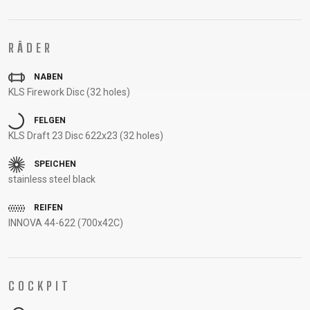
UNTERSTÜTZUNG
RAHMENREGISTRIERUNG
RÄDER
B2B LOGIN
NABEN
KLS Firework Disc (32 holes)
FELGEN
KLS Draft 23 Disc 622x23 (32 holes)
SPEICHEN
stainless steel black
REIFEN
INNOVA 44-622 (700x42C)
COCKPIT