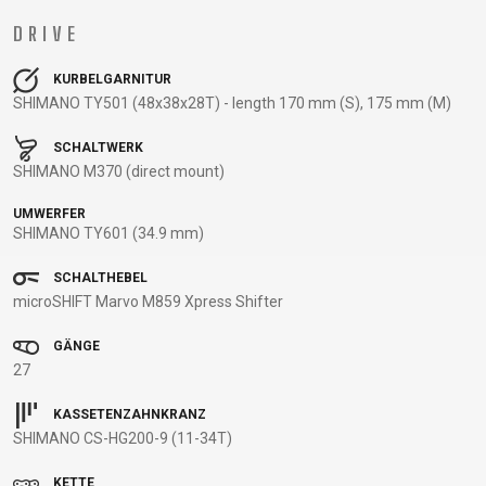
BALANCE
DRIVE
BIKE
KURBELGARNITUR
SHIMANO TY501 (48x38x28T) - length 170 mm (S), 175 mm (M)
FAHRRADZUBEHÖR
FAHRRADERSATZTEILE
SCHALTWERK
SHIMANO M370 (direct mount)
BAR ENDS
FLASCHENHALTER
BREMSENZUBEHÖR
PEDALE
UMWERFER
BELEUCHTUNG
GEPÄCKTRÄGER
FELGEN
REIFEN
SHIMANO TY601 (34.9 mm)
CHILD SEATS
PUMPEN
FELGENBAND
SATTEL
FAHRRADCOMPUTER
REFLEXPRODUKTE
FLICKZEUG
SATTELSTÜTZEN
SCHALTHEBEL
microSHIFT Marvo M859 Xpress Shifter
FAHRRADGLOCKEN
SCHLÖSSER
HANDLEBAR
SCHALTAUGE
FAHRRADKORBE
SCHUTZBLECHE
TAPE
SCHLAUCHLOSE
GÄNGE
FAHRRADSCHUTZ
TASCHEN
KETTEN
/ TUBELESS
27
FAHRRADSPIEGEL
TELEFONHALTER
LAUFRÄDER
BEREIFUNG
FAHRRADSTANDER
LENKER
SCHLÄUCHE
KASSETENZAHNKRANZ
SHIMANO CS-HG200-9 (11-34T)
FLASCHEN
LENKERGRIFFE
SEILE,
MULTIWERKZEUG
BOWDENZÜGE
KETTE