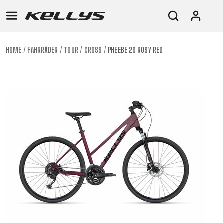
HOME
FAHRRÄDER
TOUR
CROSS
PHEEBE 20 ROSY RED
E-
MOUNTAIN
ROAD
TOUR
WOMEN
URBAN
JUNIOR
BIKE
DOWNHILL
RACING
CROSS
XC
FITNESS
26"
MOUNTAIN
ENDURO
GRAVEL
TREKKING
WOMEN
CITY
(135–
TOUR
TRAIL
CROSS
155
GRAVEL
XC
TREKKING
CM)
URBAN
DIRT
CITY
24"
JUNIOR
(125-
145
CM)
20"
(115-
135