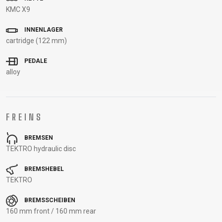
STECKACHSEN
KMC X9
VORBAUTEN
INNENLAGER
ÖL UND
cartridge (122 mm)
REINIGUNGSMITTEL
PEDALE
alloy
BEKLEIDUNG
BRILLEN
HELME
RUCKSÄCKE
THERMOJACKE
FREINS
CAPS
KNIELINGE AND
SOCKEN
TRÄGERHOSEN
HANDSCHUHE
PROTEKTOREN
T-SHIRT
TURNSCHUHE
BREMSEN
PROFITRIKOTS
TEKTRO hydraulic disc
BREMSHEBEL
SUPPORT
TEKTRO
BREMSSCHEIBEN
CONTACT
PRIVACY
160 mm front / 160 mm rear
MEDIEN &
POLICY