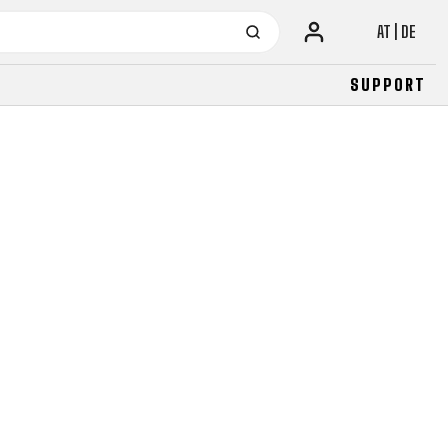
AT | DE
SUPPORT
URBAN
JUNIOR
FITNESS
26" (135–155 CM)
CITY
24" (125-145 CM)
20" (115-135 CM)
18" (110-130 CM)
16" (105-120 CM)
BALANCE BIKE
URBAN
JUNIOR