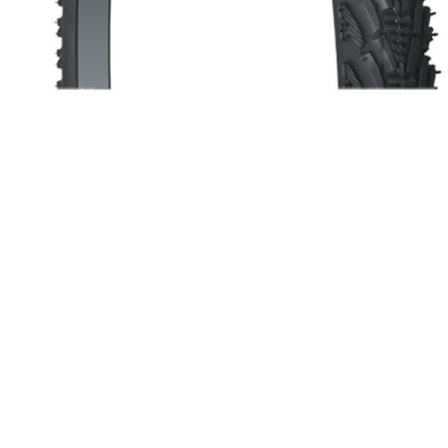
TELEFONHALTER
LENKER
LENKERGRIFFE
MULTIWERKZEUG
HELME
RUCKSÄCKE
LINGE AND PROTEKTOREN
SOCKEN
PROFITRIKOTS
T-SHIRT