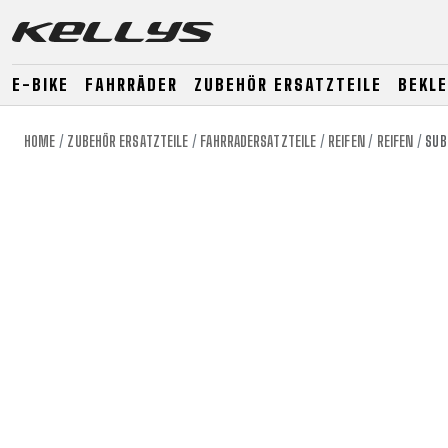
E-BIKE
FAHRRÄDER
ZUBEHÖR ERSATZTEILE
BEKL
HOME
ZUBEHÖR ERSATZTEILE
FAHRRADERSATZTEILE
REIFEN
REIFEN
SUB
E-BIKE
MOUNTAIN
ROAD
MOUNTAIN
DOWNHILL
RACING
TOUR
ENDURO
GRAVEL
GRAVEL
TRAIL
URBAN
XC
JUNIOR
DIRT
E-BIKE
MOUNTAIN
ROAD