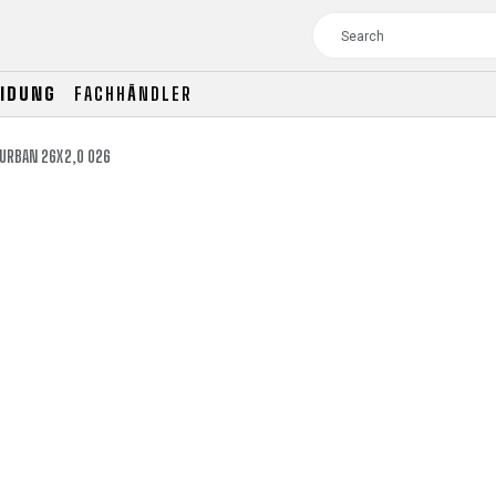
EIDUNG
FACHHÄNDLER
URBAN 26X2,0 026
TOUR
WOMEN
CROSS
XC WOMEN
TREKKING
CROSS
TREKKING
CITY
TOUR
WOMEN