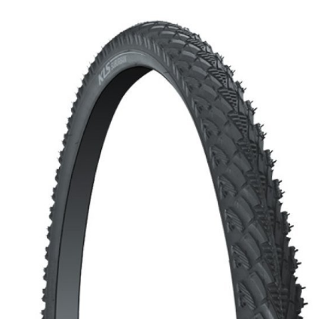
CROSS
XC WOMEN
TREKKING
CROSS
TREKKING
CITY
FAHRRADERSATZTEILE
FLASCHENHALTER
BREMSENZUBEHÖR
GEPÄCKTRÄGER
FELGEN
PUMPEN
FELGENBAND
REFLEXPRODUKTE
FLICKZEUG
SCHLÖSSER
HANDLEBAR TAPE
SCHUTZBLECHE
KETTEN
TASCHEN
LAUFRÄDER