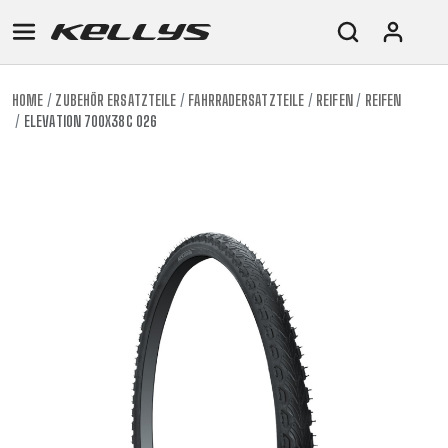
HOME
ZUBEHÖR ERSATZTEILE
FAHRRADERSATZTEILE
REIFEN
REIFEN
ELEVATION 700X38C 026
E-
MOUNTAIN
ROAD
TOUR
WOMEN
URBAN
JUNIOR
BIKE
DOWNHILL
RACING
CROSS
XC
FITNESS
26"
MOUNTAIN
ENDURO
GRAVEL
TREKKING
WOMEN
CITY
(135–
TOUR
TRAIL
CROSS
155
GRAVEL
XC
TREKKING
CM)
URBAN
DIRT
CITY
24"
JUNIOR
(125-
145
CM)
20"
(115-
135